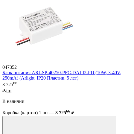
047352
Блок питания ARJ-SP-40250-PFC-DALI2-PD (10W, 3-40V,
250mA) (Arlight, IP20 Пластик, 5 лет)
66
3 725
₽/шт
В наличии
66
Коробка (картон) 1 шт —
3 725
₽