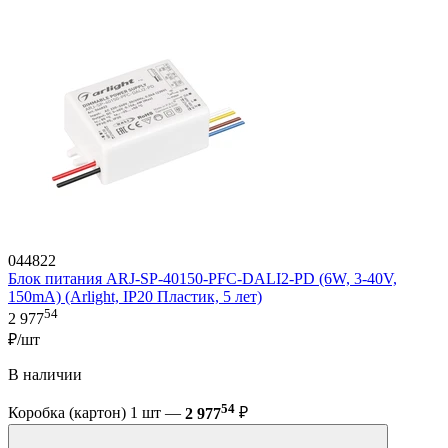
044822
Блок питания ARJ-SP-40150-PFC-DALI2-PD (6W, 3-40V,
150mA) (Arlight, IP20 Пластик, 5 лет)
54
2 977
₽/шт
В наличии
54
Коробка (картон) 1 шт —
2 977
₽