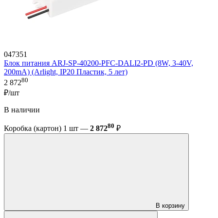
047351
Блок питания ARJ-SP-40200-PFC-DALI2-PD (8W, 3-40V,
200mA) (Arlight, IP20 Пластик, 5 лет)
80
2 872
₽/шт
В наличии
80
Коробка (картон) 1 шт —
2 872
₽
В корзину