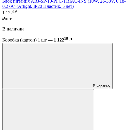
Блок питания ARJ-SP-10-PFC-TRIAC-INS (10W, 26-38V, 0.18-
0.27A) (Arlight, IP20 Пластик, 5 лет)
19
1 122
₽/шт
В наличии
19
Коробка (картон) 1 шт —
1 122
₽
В корзину