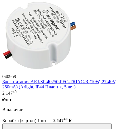
040959
Блок питания ARJ-SP-40250-PFC-TRIAC-R (10W, 27-40V,
250mA) (Arlight, IP44 Пластик, 5 лет)
40
2 147
₽/шт
В наличии
40
Коробка (картон) 1 шт —
2 147
₽