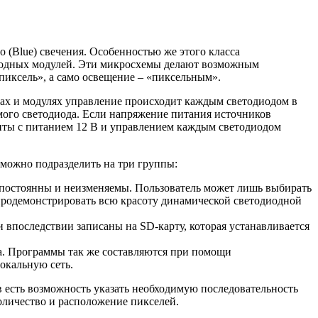
о (Blue) свечения. Особенностью же этого класса
диодных модулей. Эти микросхемы делают возможным
иксель», а само освещение – «пиксельным».
нтах и модулях управление происходит каждым светодиодом в
самого светодиода. Если напряжение питания источников
ленты с питанием 12 В и управлением каждым светодиодом
можно подразделить на три группы:
 постоянны и неизменяемы. Пользователь может лишь выбирать
 продемонстрировать всю красоту динамической светодиодной
впоследствии записаны на SD-карту, которая устанавливается
а. Программы так же составляются при помощи
окальную сеть.
 есть возможность указать необходимую последовательность
оличество и расположение пикселей.