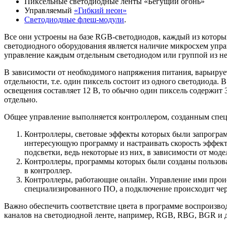
Пиксельные светодиодные ленты «Бегущий огонь»
Управляемый
«Гибкий неон»
Светодиодные флеш-модули
.
Все они устроены на базе RGB-светодиодов, каждый из которых 
светодиодного оборудования является наличие микросхем упр
управление каждым отдельным светодиодом или группой из не
В зависимости от необходимого напряжения питания, варьирует
отдельности, т.е. один пиксель состоит из одного светодиода
освещения составляет 12 В, то обычно один пиксель содержит 
отдельно.
Общее управление выполняется контроллером, созданным спец
Контроллеры, световые эффекты которых были запрограм
интересующую программу и настраивать скорость эффекта
подсветки, ведь некоторые из них, в зависимости от мод
Контроллеры, программы которых были созданы пользова
в контроллер.
Контроллеры, работающие онлайн. Управление ими проис
специализированного ПО, а подключение происходит чер
Важно обеспечить соответствие цвета в программе воспроизво
каналов на светодиодной ленте, например, RGB, RBG, BGR и д