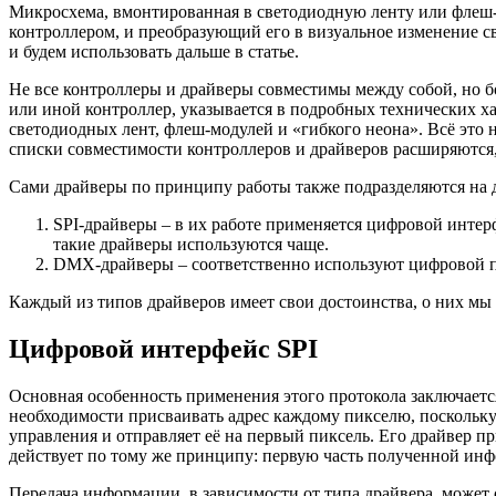
Микросхема, вмонтированная в светодиодную ленту или флеш
контроллером, и преобразующий его в визуальное изменение с
и будем использовать дальше в статье.
Не все контроллеры и драйверы совместимы между собой, но б
или иной контроллер, указывается в подробных технических ха
светодиодных лент, флеш-модулей и «гибкого неона». Всё это
списки совместимости контроллеров и драйверов расширяются, т
Сами драйверы по принципу работы также подразделяются на д
SPI-драйверы – в их работе применяется цифровой интерфе
такие драйверы используются чаще.
DMX-драйверы – соответственно используют цифровой пр
Каждый из типов драйверов имеет свои достоинства, о них мы 
Цифровой интерфейс SPI
Основная особенность применения этого протокола заключаетс
необходимости присваивать адрес каждому пикселю, поскольку
управления и отправляет её на первый пиксель. Его драйвер п
действует по тому же принципу: первую часть полученной инфо
Передача информации, в зависимости от типа драйвера, может