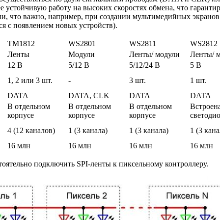
лее устойчивую работу на высоких скоростях обмена, что гаран
и, что важно, например, при создании мультимедийных экранов
ся с появлением новых устройств).
ТМ1812
WS2801
WS2811
WS2812
Ленты
Модули
Ленты/ модули
Ленты/ 
12 В
5/12 В
5/12/24 В
5 В
1, 2 или 3 шт.
-
3 шт.
1 шт.
DATA
DATA, CLK
DATA
DATA
В отдельном
В отдельном
В отдельном
Встроена
корпусе
корпусе
корпусе
светоди
4 (12 каналов)
1 (3 канала)
1 (3 канала)
1 (3 кана
16 млн
16 млн
16 млн
16 млн
ятельно подключить SPI-ленты к пиксельному контроллеру.