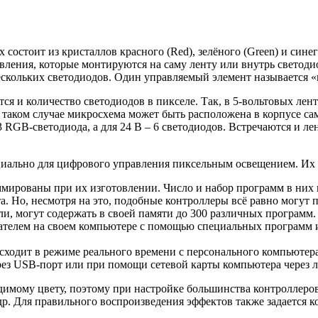
состоит из кристаллов красного (Red), зелёного (Green) и синег
авления, которые монтируются на саму ленту или внутрь свето
скольких светодиодов. Один управляемый элемент называется «п
ся и количество светодиодов в пикселе. Так, в 5-вольтовых ле
. В таком случае микросхема может быть расположена в корпусе 
3 RGB-светодиода, а для 24 В – 6 светодиодов. Встречаются и 
иально для цифрового управления пиксельным освещением. Их 
мированы при их изготовлении. Число и набор программ в них
. Но, несмотря на это, подобные контроллеры всё равно могут
ели, могут содержать в своей памяти до 300 различных программ.
телем на своем компьютере с помощью специальных программ и 
ходит в режиме реального времени с персонального компьютер
ез USB-порт или при помощи сетевой карты компьютера через л
димому цвету, поэтому при настройке большинства контроллеров
р. Для правильного воспроизведения эффектов также задается к