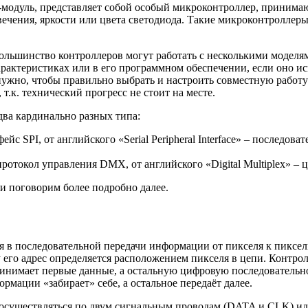
-модуль, представляет собой особый микроконтроллер, прини
вечения, яркости или цвета светодиода. Такие микроконтроллер
ольшинство контроллеров могут работать с несколькими моделям
рактеристиках или в его программном обеспечении, если оно ис
 нужно, чтобы правильно выбрать и настроить совместную работ
.к. технический прогресс не стоит на месте.
ва кардинально разных типа:
йс SPI, от английского «Serial Peripheral Interface» – послед
отокол управления DMX, от английского «Digital Multiplex» – 
и поговорим более подробно далее.
я в последовательной передачи информации от пикселя к пиксе
 его адрес определяется расположением пикселя в цепи. Контр
ринимает первые данные, а остальную цифровую последовательно
рмации «забирает» себе, а остальное передаёт далее.
 осуществляться по двум сигнальным проводам (DATA и CLK) ил