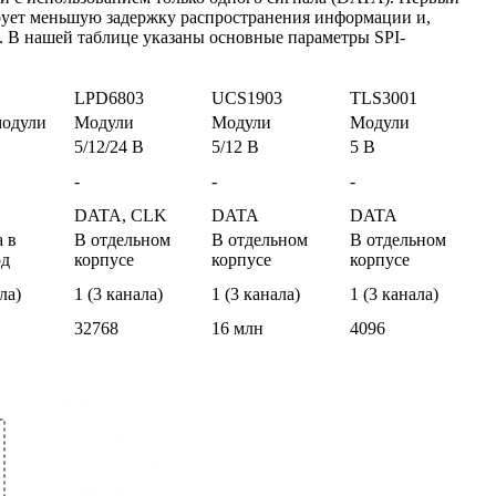
тирует меньшую задержку распространения информации и,
. В нашей таблице указаны основные параметры SPI-
LPD6803
UCS1903
TLS3001
модули
Модули
Модули
Модули
5/12/24 В
5/12 В
5 В
-
-
-
DATA, CLK
DATA
DATA
 в
В отдельном
В отдельном
В отдельном
од
корпусе
корпусе
корпусе
ла)
1 (3 канала)
1 (3 канала)
1 (3 канала)
32768
16 млн
4096