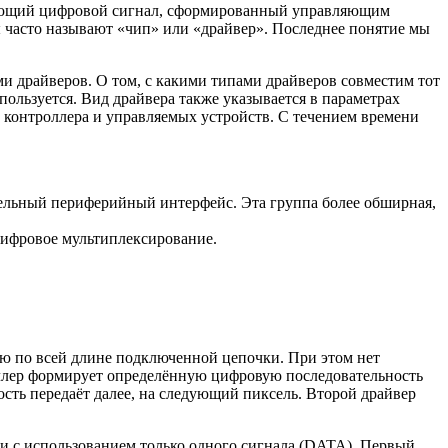
мающий цифровой сигнал, сформированный управляющим
ы часто называют «чип» или «драйвер». Последнее понятие мы
и драйверов. О том, с какими типами драйверов совместим тот
пользуется. Вид драйвера также указывается в параметрах
у контроллера и управляемых устройств. С течением времени
овательный периферийный интерфейс. Эта группа более обширная,
цифровое мультиплексирование.
лю по всей длине подключенной цепочки. При этом нет
оллер формирует определённую цифровую последовательность
сть передаёт далее, на следующий пиксель. Второй драйвер
и с использованием только одного сигнала (DATA). Первый