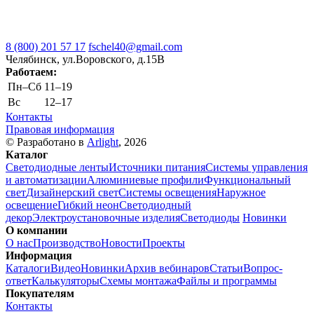
8 (800) 201 57 17
fschel40@gmail.com
Челябинск, ул.Воровского, д.15В
Работаем:
Пн–Cб
11–19
Вс
12–17
Контакты
Правовая информация
© Разработано в
Arlight
, 2026
Каталог
Светодиодные ленты
Источники питания
Системы управления
и автоматизации
Алюминиевые профили
Функциональный
свет
Дизайнерский свет
Системы освещения
Наружное
освещение
Гибкий неон
Светодиодный
декор
Электроустановочные изделия
Светодиоды
Новинки
О компании
О нас
Производство
Новости
Проекты
Информация
Каталоги
Видео
Новинки
Архив вебинаров
Статьи
Вопрос-
ответ
Калькуляторы
Схемы монтажа
Файлы и программы
Покупателям
Контакты