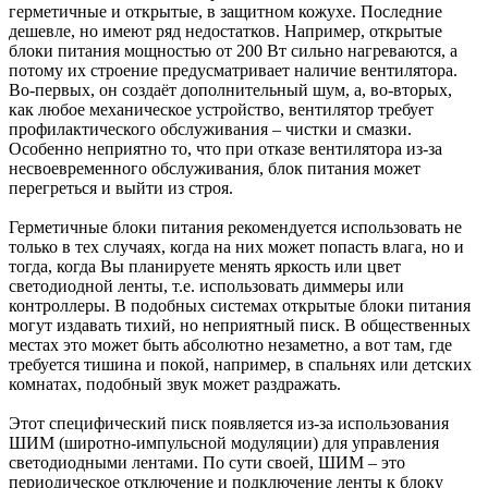
герметичные и открытые, в защитном кожухе. Последние
дешевле, но имеют ряд недостатков. Например, открытые
блоки питания мощностью от 200 Вт сильно нагреваются, а
потому их строение предусматривает наличие вентилятора.
Во-первых, он создаёт дополнительный шум, а, во-вторых,
как любое механическое устройство, вентилятор требует
профилактического обслуживания – чистки и смазки.
Особенно неприятно то, что при отказе вентилятора из-за
несвоевременного обслуживания, блок питания может
перегреться и выйти из строя.
Герметичные блоки питания рекомендуется использовать не
только в тех случаях, когда на них может попасть влага, но и
тогда, когда Вы планируете менять яркость или цвет
светодиодной ленты, т.е. использовать диммеры или
контроллеры. В подобных системах открытые блоки питания
могут издавать тихий, но неприятный писк. В общественных
местах это может быть абсолютно незаметно, а вот там, где
требуется тишина и покой, например, в спальнях или детских
комнатах, подобный звук может раздражать.
Этот специфический писк появляется из-за использования
ШИМ (широтно-импульсной модуляции) для управления
светодиодными лентами. По сути своей, ШИМ – это
периодическое отключение и подключение ленты к блоку