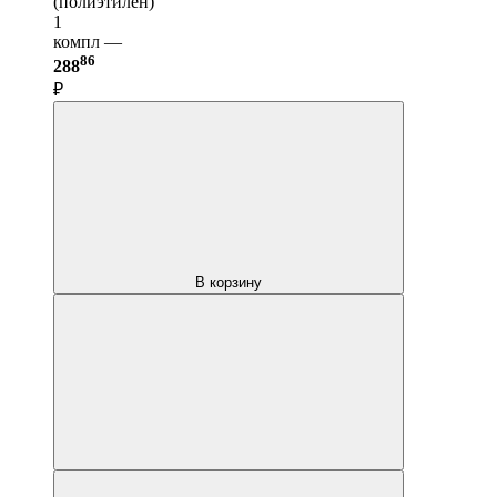
(полиэтилен)
1
компл —
86
288
₽
В корзину