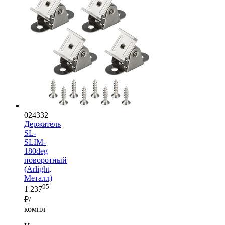
024332
Держатель
SL-
SLIM-
180deg
поворотный
(Arlight,
Металл)
95
1 237
₽/
компл