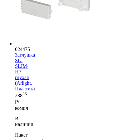
024475
Заглушка
SL-
SLIM-
H7
глухая
(Arlight,
Пластик)
86
288
₽/
компл
В
наличии
Пакет