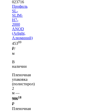
023716
Профиль
SL-
SLIM-
H7-
2000
ANOD
(Arlight,
Алюминий)
09
453
₽/
м
В
наличии
Пленочная
упаковка
(полистирол)
2
м —
18
906
₽
Пленочная