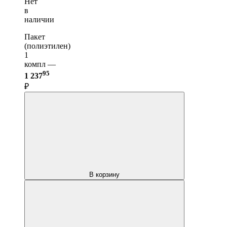
Нет
в
наличии
Пакет
(полиэтилен)
1
компл —
95
1 237
₽
В корзину