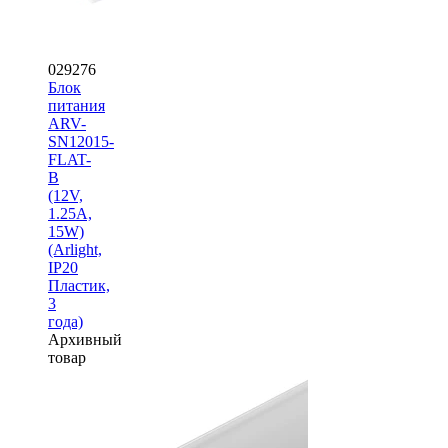
029276
Блок
питания
ARV-
SN12015-
FLAT-
B
(12V,
1.25A,
15W)
(Arlight,
IP20
Пластик,
3
года)
Архивный
товар