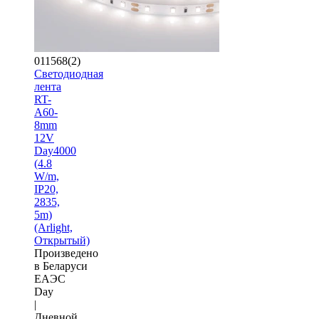
011568(2)
Светодиодная
лента
RT-
A60-
8mm
12V
Day4000
(4.8
W/m,
IP20,
2835,
5m)
(Arlight,
Открытый)
Произведено
в Беларуси
ЕАЭС
Day
|
Дневной