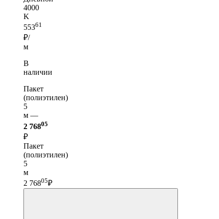
4000
K
61
553
₽/
м
В
наличии
Пакет
(полиэтилен)
5
м —
05
2 768
₽
Пакет
(полиэтилен)
5
м
05
2 768
₽