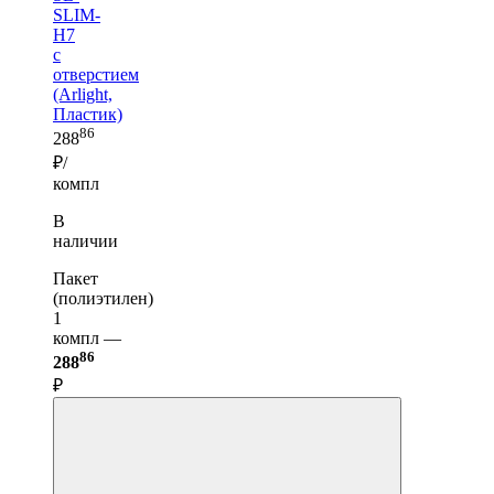
SLIM-
H7
с
отверстием
(Arlight,
Пластик)
86
288
₽/
компл
В
наличии
Пакет
(полиэтилен)
1
компл —
86
288
₽