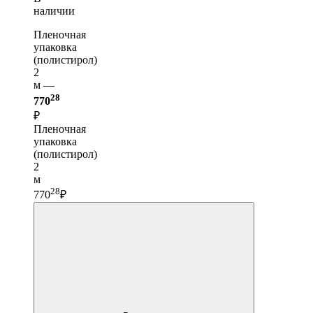
наличии
Пленочная
упаковка
(полистирол)
2
м —
28
770
₽
Пленочная
упаковка
(полистирол)
2
м
28
770
₽