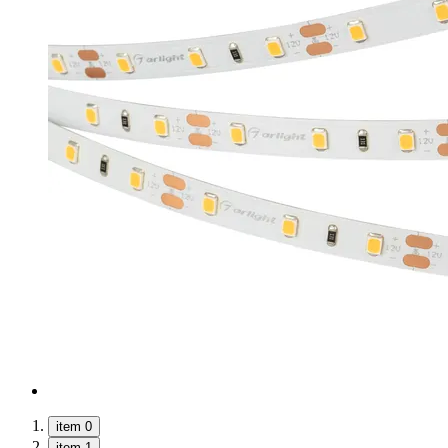
item 0
item 1