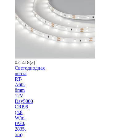
021418(2)
Светодиодная
лента
RT-
A60-
8mm
12V
Day5000
CRI98
(4.8
W/m,
IP20,
2835,
5m)