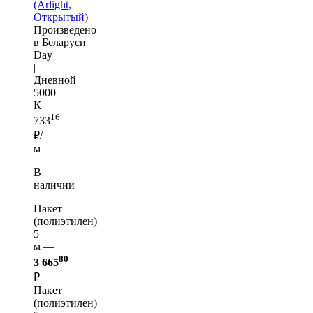
(Arlight,
Открытый)
Произведено
в Беларуси
Day
|
Дневной
5000
K
16
733
₽/
м
В
наличии
Пакет
(полиэтилен)
5
м —
80
3 665
₽
Пакет
(полиэтилен)