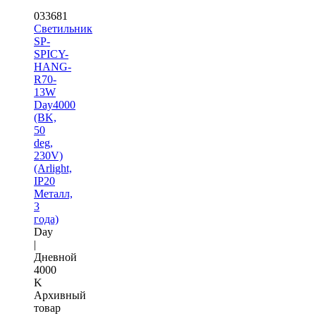
033681
Светильник
SP-
SPICY-
HANG-
R70-
13W
Day4000
(BK,
50
deg,
230V)
(Arlight,
IP20
Металл,
3
года)
Day
|
Дневной
4000
K
Архивный
товар