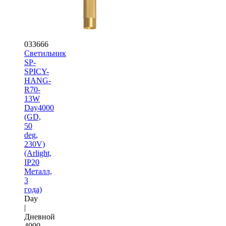
033666
Светильник
SP-
SPICY-
HANG-
R70-
13W
Day4000
(GD,
50
deg,
230V)
(Arlight,
IP20
Металл,
3
года)
Day
|
Дневной
4000