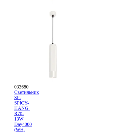
033680
Светильник
SP-
SPICY-
HANG-
R70-
13W
Day4000
(WH,