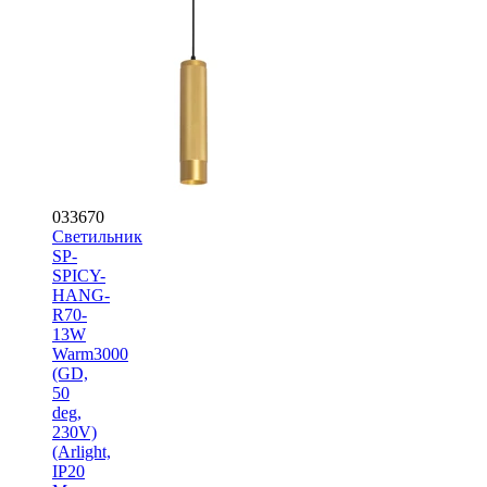
033670
Светильник
SP-
SPICY-
HANG-
R70-
13W
Warm3000
(GD,
50
deg,
230V)
(Arlight,
IP20