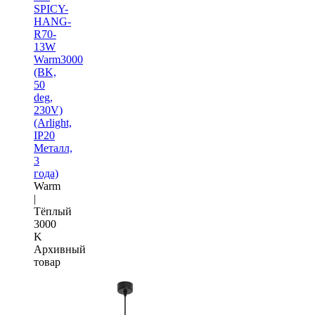
SPICY-
HANG-
R70-
13W
Warm3000
(BK,
50
deg,
230V)
(Arlight,
IP20
Металл,
3
года)
Warm
|
Тёплый
3000
K
Архивный
товар