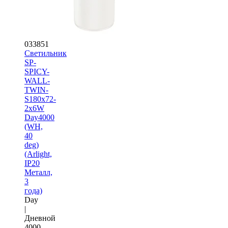
033851
Светильник
SP-
SPICY-
WALL-
TWIN-
S180x72-
2x6W
Day4000
(WH,
40
deg)
(Arlight,
IP20
Металл,
3
года)
Day
|
Дневной
4000