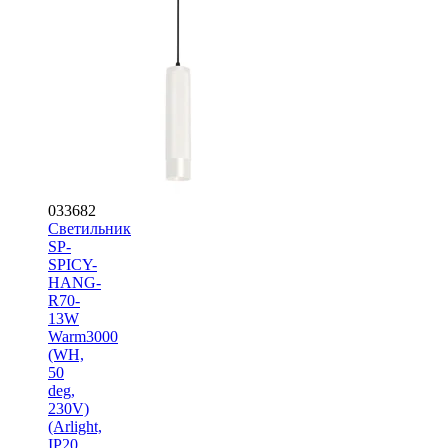
033682
Светильник
SP-
SPICY-
HANG-
R70-
13W
Warm3000
(WH,
50
deg,
230V)
(Arlight,
IP20