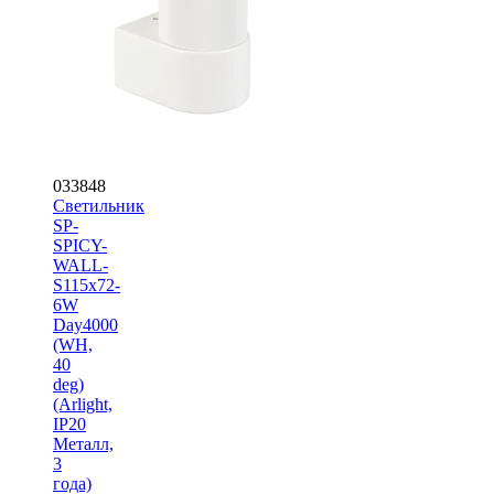
033848
Светильник
SP-
SPICY-
WALL-
S115x72-
6W
Day4000
(WH,
40
deg)
(Arlight,
IP20
Металл,
3
года)