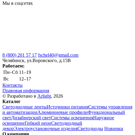
Мы в соцсетях
8 (800) 201 57 17
fschel40@gmail.com
Челябинск, ул.Воровского, д.15В
Работаем:
Пн–Cб
11–19
Вс
12–17
Контакты
Правовая информация
© Разработано в
Arlight
, 2026
Каталог
Светодиодные ленты
Источники питания
Системы управления
и автоматизации
Алюминиевые профили
Функциональный
свет
Дизайнерский свет
Системы освещения
Наружное
освещение
Гибкий неон
Светодиодный
декор
Электроустановочные изделия
Светодиоды
Новинки
О компании