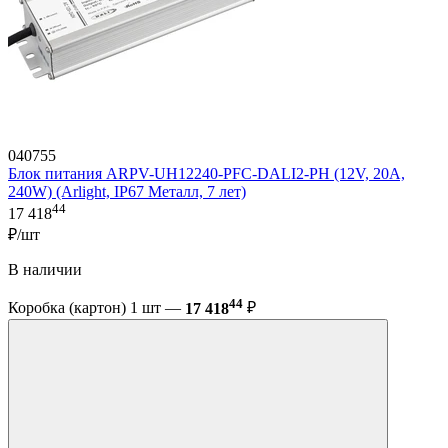
040755
Блок питания ARPV-UH12240-PFC-DALI2-PH (12V, 20A,
240W) (Arlight, IP67 Металл, 7 лет)
44
17 418
₽/шт
В наличии
44
Коробка (картон) 1 шт —
17 418
₽