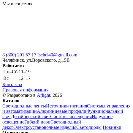
Мы в соцсетях
8 (800) 201 57 17
fschel40@gmail.com
Челябинск, ул.Воровского, д.15В
Работаем:
Пн–Cб
11–19
Вс
12–17
Контакты
Правовая информация
© Разработано в
Arlight
, 2026
Каталог
Светодиодные ленты
Источники питания
Системы управления
и автоматизации
Алюминиевые профили
Функциональный
свет
Дизайнерский свет
Системы освещения
Наружное
освещение
Гибкий неон
Светодиодный
декор
Электроустановочные изделия
Светодиоды
Новинки
О компании