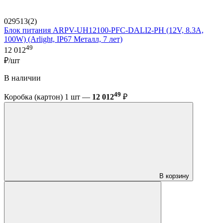
029513(2)
Блок питания ARPV-UH12100-PFC-DALI2-PH (12V, 8.3A,
100W) (Arlight, IP67 Металл, 7 лет)
49
12 012
₽/шт
В наличии
49
Коробка (картон) 1 шт —
12 012
₽
В корзину