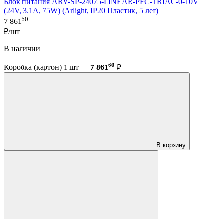
Блок питания ARV-SP-24075-LINEAR-PFC-TRIAC-0-10V
(24V, 3.1A, 75W) (Arlight, IP20 Пластик, 5 лет)
60
7 861
₽/шт
В наличии
60
Коробка (картон) 1 шт —
7 861
₽
В корзину