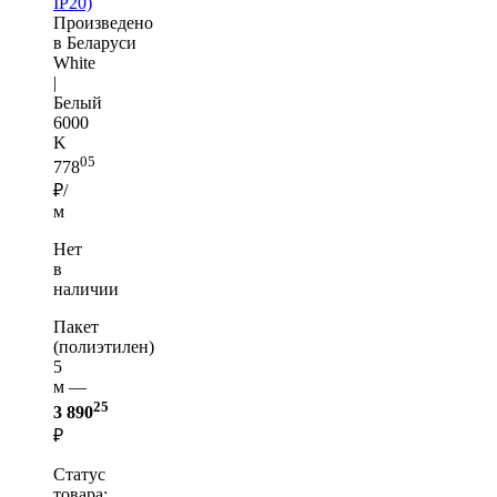
IP20)
Произведено
в Беларуси
White
|
Белый
6000
K
05
778
₽/
м
Нет
в
наличии
Пакет
(полиэтилен)
5
м —
25
3 890
₽
Статус
товара: