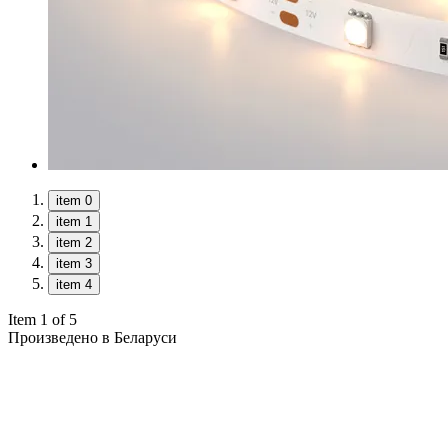
item 0
item 1
item 2
item 3
item 4
Item 1 of 5
Произведено в Беларуси