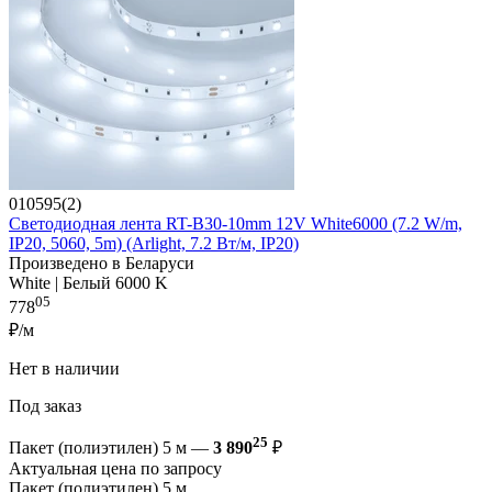
010595(2)
Светодиодная лента RT-B30-10mm 12V White6000 (7.2 W/m,
IP20, 5060, 5m) (Arlight, 7.2 Вт/м, IP20)
Произведено в Беларуси
White | Белый 6000 K
05
778
₽/м
Нет в наличии
Под заказ
25
Пакет (полиэтилен) 5 м —
3 890
₽
Актуальная цена по запросу
Пакет (полиэтилен) 5 м