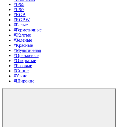
#IP65
#IP67
#RGB
#RGBW
#Белые
#Герметичные
#Желтые
#Зеленые
#Красные
#Мультибелая
#Оранжевые
#Открытые
#Розовые
#Синие
#Узкие
#Широкие