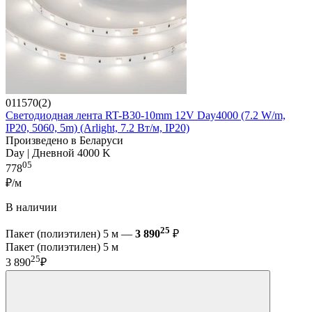
011570(2)
Светодиодная лента RT-B30-10mm 12V Day4000 (7.2 W/m,
IP20, 5060, 5m) (Arlight, 7.2 Вт/м, IP20)
Произведено в Беларуси
Day | Дневной 4000 K
05
778
₽/м
В наличии
25
Пакет (полиэтилен) 5 м —
3 890
₽
Пакет (полиэтилен) 5 м
25
3 890
₽