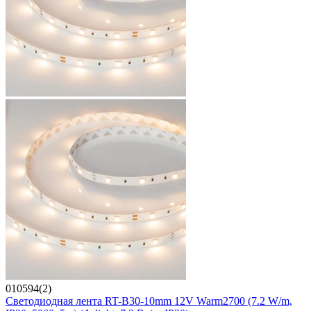
010594(2)
Светодиодная лента RT-B30-10mm 12V Warm2700 (7.2 W/m,