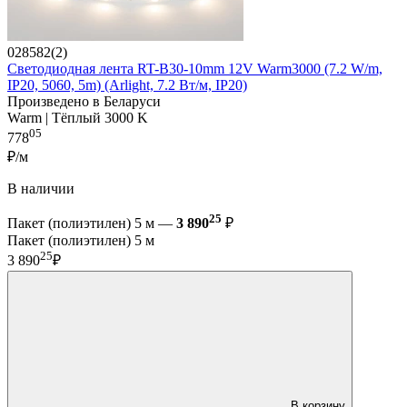
028582(2)
Светодиодная лента RT-B30-10mm 12V Warm3000 (7.2 W/m,
IP20, 5060, 5m) (Arlight, 7.2 Вт/м, IP20)
Произведено в Беларуси
Warm | Тёплый 3000 K
05
778
₽/м
В наличии
25
Пакет (полиэтилен) 5 м —
3 890
₽
Пакет (полиэтилен) 5 м
25
3 890
₽
В корзину