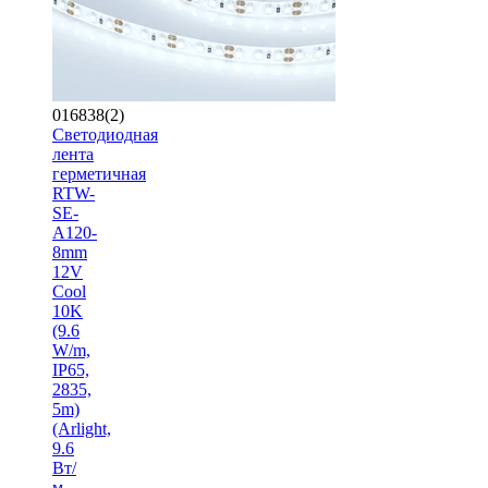
016838(2)
Светодиодная
лента
герметичная
RTW-
SE-
A120-
8mm
12V
Cool
10K
(9.6
W/m,
IP65,
2835,
5m)
(Arlight,
9.6
Вт/
м,