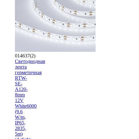
014637(2)
Светодиодная
лента
герметичная
RTW-
SE-
A120-
8mm
12V
White6000
(9.6
W/m,
IP65,
2835,
5m)