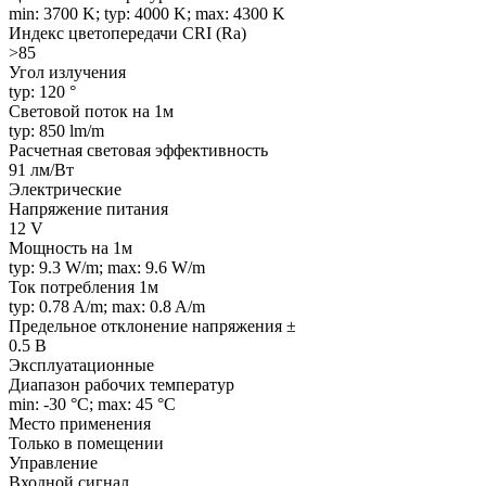
min: 3700 K; typ: 4000 K; max: 4300 K
Индекс цветопередачи CRI (Ra)
>85
Угол излучения
typ: 120 °
Световой поток на 1м
typ: 850 lm/m
Расчетная световая эффективность
91 лм/Вт
Электрические
Напряжение питания
12 V
Мощность на 1м
typ: 9.3 W/m; max: 9.6 W/m
Ток потребления 1м
typ: 0.78 A/m; max: 0.8 A/m
Предельное отклонение напряжения ±
0.5 В
Эксплуатационные
Диапазон рабочих температур
min: -30 °C; max: 45 °C
Место применения
Только в помещении
Управление
Входной сигнал