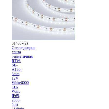
014637(2)
Светодиодная
лента
герметичная
RTW-
SE-
A120-
8mm
12V
White6000
(9.6
W/m,
IP65,
2835,
5m)
(Arlight,