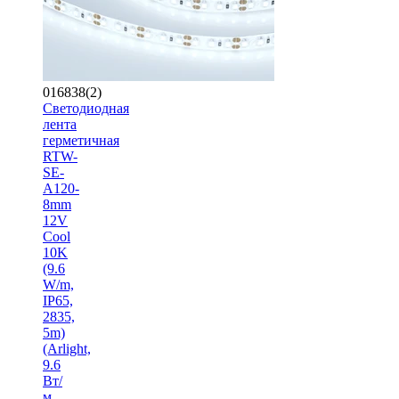
016838(2)
Светодиодная
лента
герметичная
RTW-
SE-
A120-
8mm
12V
Cool
10K
(9.6
W/m,
IP65,
2835,
5m)
(Arlight,
9.6
Вт/
м,