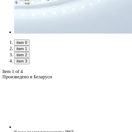
item 0
item 1
item 2
item 3
Item 1 of 4
Произведено в Беларуси