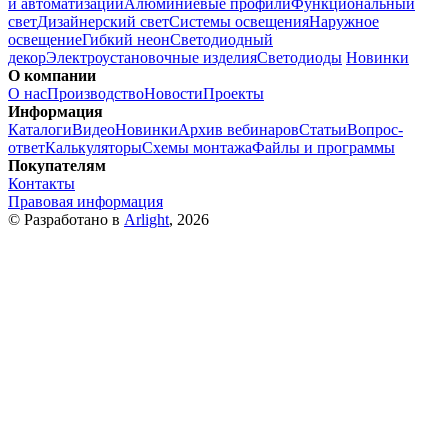
и автоматизации
Алюминиевые профили
Функциональный
свет
Дизайнерский свет
Системы освещения
Наружное
освещение
Гибкий неон
Светодиодный
декор
Электроустановочные изделия
Светодиоды
Новинки
О компании
О нас
Производство
Новости
Проекты
Информация
Каталоги
Видео
Новинки
Архив вебинаров
Статьи
Вопрос-
ответ
Калькуляторы
Схемы монтажа
Файлы и программы
Покупателям
Контакты
Правовая информация
© Разработано в
Arlight
, 2026