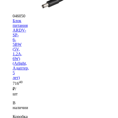
046050
Блок
питания
ARDV-
SP-
6-
5BW
(5V,
1.2A,
6W)
(Arlight,
Адаптер,
5
лет)
40
716
₽/
шт
В
наличии
Коробка