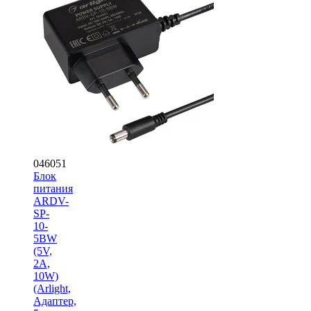
046051
Блок
питания
ARDV-
SP-
10-
5BW
(5V,
2A,
10W)
(Arlight,
Адаптер,