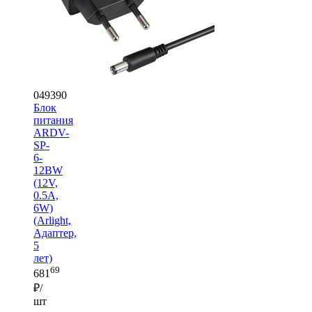
049390
Блок
питания
ARDV-
SP-
6-
12BW
(12V,
0.5A,
6W)
(Arlight,
Адаптер,
5
лет)
69
681
₽/
шт