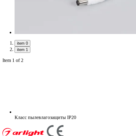
item 0
item 1
Item 1 of 2
Класс пылевлагозащиты
IP20