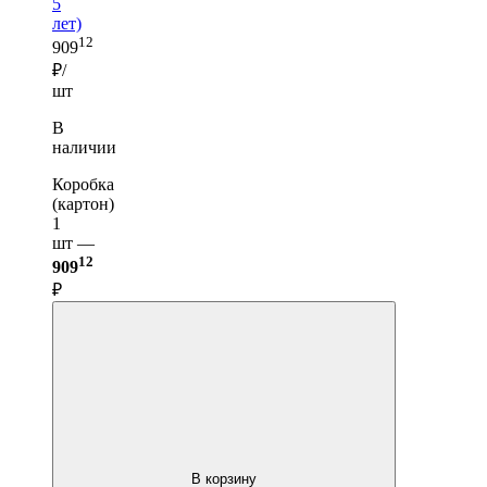
5
лет)
12
909
₽/
шт
В
наличии
Коробка
(картон)
1
шт —
12
909
₽
В корзину