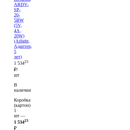
ARDV-
SP-
20-
5BW
(5V,
4A,
20W)
(Arlight,
Адаптер,
5
лет)
25
1 534
₽/
шт
В
наличии
Коробка
(картон)
1
шт —
25
1 534
₽