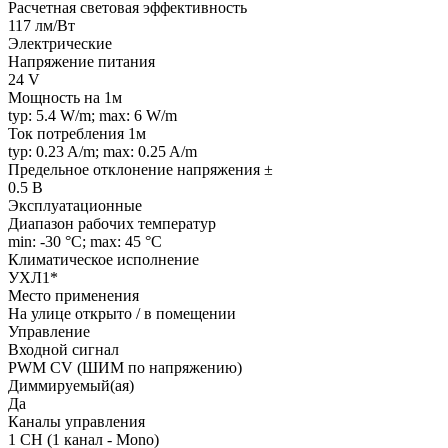
Расчетная световая эффективность
117 лм/Вт
Электрические
Напряжение питания
24 V
Мощность на 1м
typ: 5.4 W/m; max: 6 W/m
Ток потребления 1м
typ: 0.23 A/m; max: 0.25 A/m
Предельное отклонение напряжения ±
0.5 В
Эксплуатационные
Диапазон рабочих температур
min: -30 °C; max: 45 °C
Климатическое исполнение
УХЛ1*
Место применения
На улице открыто / в помещении
Управление
Входной сигнал
PWM СV (ШИМ по напряжению)
Диммируемый(ая)
Да
Каналы управления
1 CH (1 канал - Mono)