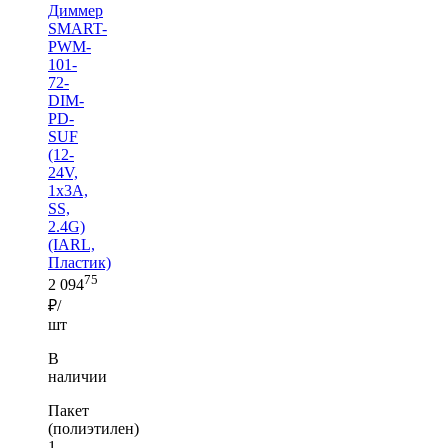
Диммер
SMART-
PWM-
101-
72-
DIM-
PD-
SUF
(12-
24V,
1x3A,
SS,
2.4G)
(IARL,
Пластик)
75
2 094
₽/
шт
В
наличии
Пакет
(полиэтилен)
1