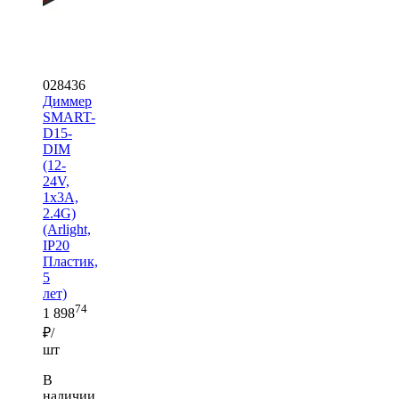
028436
Диммер
SMART-
D15-
DIM
(12-
24V,
1x3A,
2.4G)
(Arlight,
IP20
Пластик,
5
лет)
74
1 898
₽/
шт
В
наличии