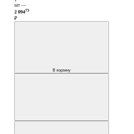
шт —
75
2 094
₽
В корзину