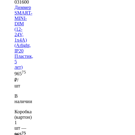
031600
Диммер
SMART-
MINI-
DIM
(12-
24V,
1x4A)
(Arlight,
IP20
Пластик,
5
лет)
75
965
₽/
шт
В
наличии
Коробка
(картон)
1
шт —
75
965