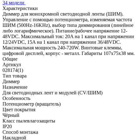
34 модели
Характеристики
Диммер для монохромной светодиодной ленты (ШИМ).
Управление с помощью потенциометра, изменяемая частота
ШИМ (500Hz-16KHz), выбор типа диммирования (линейное
либо логарифмическое). Питание/рабочее напряжение 12-
48VDC. Максимальный ток: 20A на 1 канал при напряжении
12/24VDC, 15A на 1 канал при напряжении 36/48VDC.
Максимальная мощность 240-720W. Винтовые клеммы,
цифровой дисплей, корпус - металл. Габариты 107х75х38 мм.
Общие
Артикул
028174(1)
Тип товара
Диммер
Назначение
Для светодиодных лент и модулей (CV/ШИМ)
Особенность
Потенциометр (вращатель)
Цвет покрытия
Чёрный
Класс пылевлагозащиты
IP20
Способ монтажа
Накладной