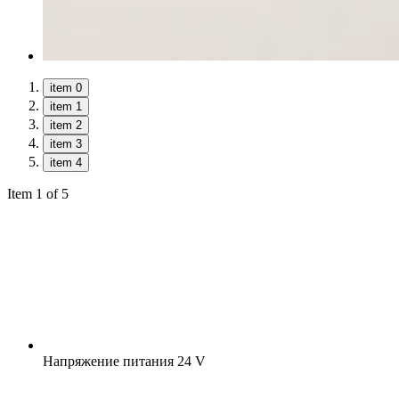
item 0
item 1
item 2
item 3
item 4
Item 1 of 5
Напряжение питания
24 V