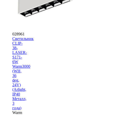
028961
Светильник
CLIP-
38-
LASER-
S171-
6W
Warm3000
(WH,
36
deg,
24V)
(Arlight,
IP40
Металл,
3
года)
Warm