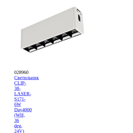
028960
Светильник
CLIP-
38-
LASER-
S171-
6W
Day4000
(WH,
36
deg,
24V)