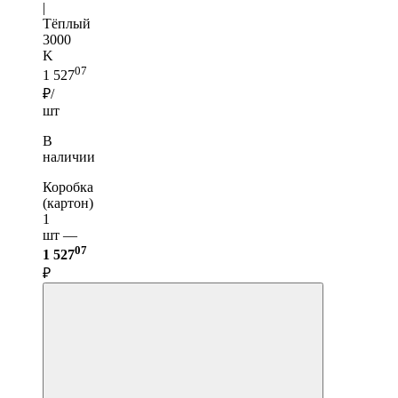
|
Тёплый
3000
K
07
1 527
₽/
шт
В
наличии
Коробка
(картон)
1
шт —
07
1 527
₽