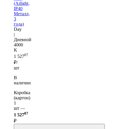
(Arlight,
IP40
Металл,
3
года)
Day
|
Дневной
4000
K
07
1 527
₽/
шт
В
наличии
Коробка
(картон)
1
шт —
07
1 527
₽