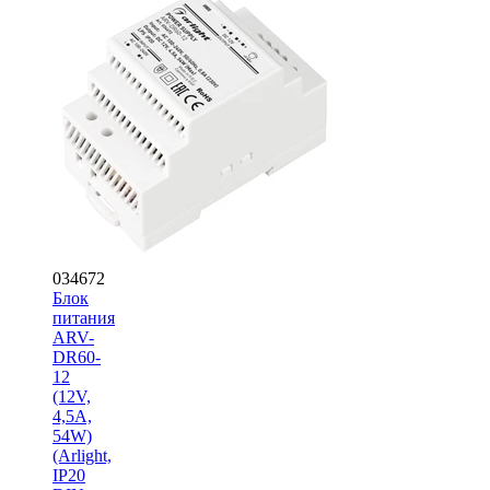
034672
Блок
питания
ARV-
DR60-
12
(12V,
4,5A,
54W)
(Arlight,
IP20