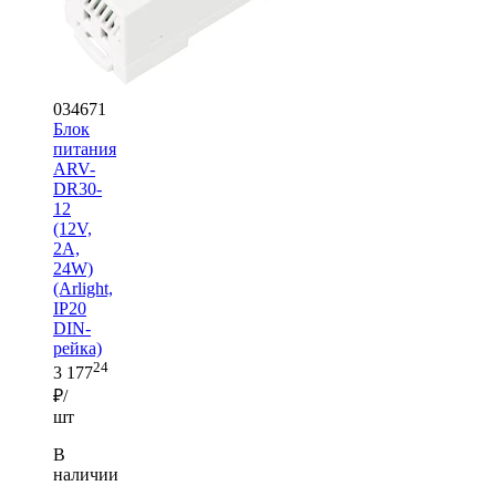
034671
Блок
питания
ARV-
DR30-
12
(12V,
2A,
24W)
(Arlight,
IP20
DIN-
рейка)
24
3 177
₽/
шт
В
наличии