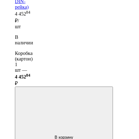
DIN-
рейка)
84
4 452
₽/
шт
В
наличии
Коробка
(картон)
1
шт —
84
4 452
₽
В корзину