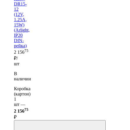
DR15-
12
(12V,
1.25A,
15W)
(Arlight,
IP20
DIN-
рейка)
75
2 156
₽/
шт
В
наличии
Коробка
(картон)
1
шт —
75
2 156
₽