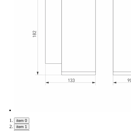
item 0
item 1