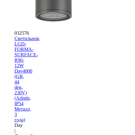
032576
Светильник
LGD-
FORMA-
SURFACE-
R90-
12W
Day4000
(GR,
44
deg,
230V)
(Arlight,
IP54
Металл,
3
года)
Day
|