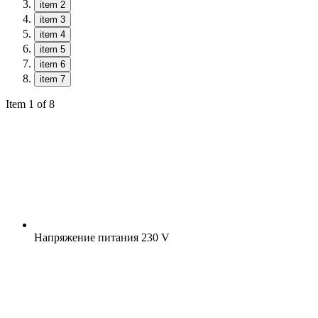
item 2
item 3
item 4
item 5
item 6
item 7
Item 1 of 8
Напряжение питания
230 V