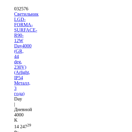
032576
Светильник
LGD-
FORMA-
SURFACE-
R90-
12W
Day4000
(GR,
44
deg,
230V)
(Arlight,
IP54
Металл,
3
года)
Day
|
Дневной
4000
K
29
14 247