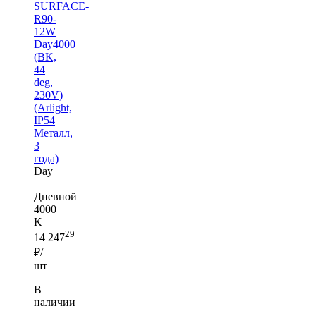
SURFACE-
R90-
12W
Day4000
(BK,
44
deg,
230V)
(Arlight,
IP54
Металл,
3
года)
Day
|
Дневной
4000
K
29
14 247
₽/
шт
В
наличии