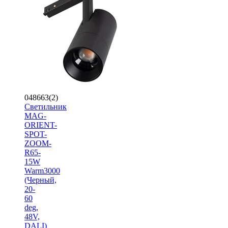
048663(2)
Светильник
MAG-
ORIENT-
SPOT-
ZOOM-
R65-
15W
Warm3000
(Черный,
20-
60
deg,
48V,
DALI)