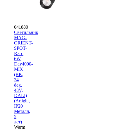
041880
Светильник
MAG-
ORIENT-
SPOT-
R35-
6W
Day4000-
MIX
(BK,
24
deg,
48V,
DALI)
(Arlight,
IP20
Металл,
5
лет)
Warm