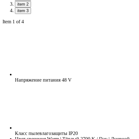
item 2
item 3
Item 1 of 4
Напряжение питания
48 V
Класс пылевлагозащиты
IP20
Цвет свечения
Warm | Тёплый 2700 K / Day | Дневной