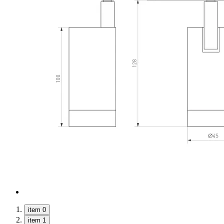
item 0
item 1