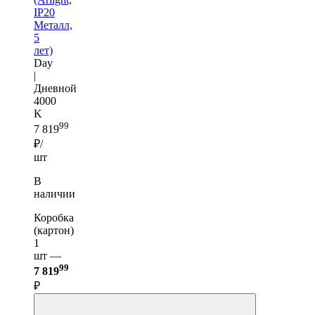
IP20
Металл,
5
лет)
Day
|
Дневной
4000
K
99
7 819
₽/
шт
В
наличии
Коробка
(картон)
1
шт —
99
7 819
₽