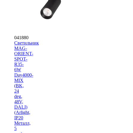
041880
Светильник
MAG-
ORIENT-
SPOT-
R35-
6W
Day4000-
MIX
(BK,
24
deg,
48V,
DALI)
(Arlight,
IP20
Металл,
5