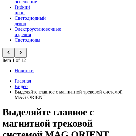
освещение
Гибкий
неон
Светодиодный
декор
Электроустановочные
изделия
Светодиоды
Item 1 of 12
Новинки
Главная
Видео
Выделяйте главное с магнитной трековой системой
MAG ORIENT
Выделяйте главное с
магнитной трековой
системой MAG ORIENT