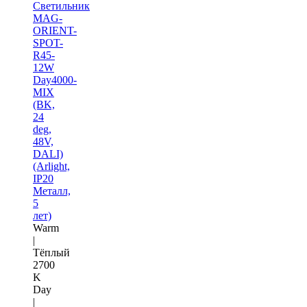
Светильник
MAG-
ORIENT-
SPOT-
R45-
12W
Day4000-
MIX
(BK,
24
deg,
48V,
DALI)
(Arlight,
IP20
Металл,
5
лет)
Warm
|
Тёплый
2700
K
Day
|