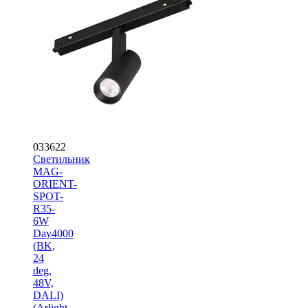
033622
Светильник
MAG-
ORIENT-
SPOT-
R35-
6W
Day4000
(BK,
24
deg,
48V,
DALI)
(Arlight,