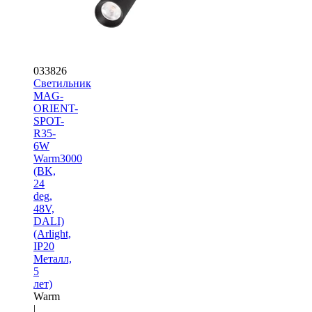
033826
Светильник
MAG-
ORIENT-
SPOT-
R35-
6W
Warm3000
(BK,
24
deg,
48V,
DALI)
(Arlight,
IP20
Металл,
5
лет)
Warm
|