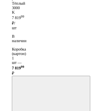
Тёплый
3000
K
99
7 819
₽/
шт
В
наличии
Коробка
(картон)
1
шт —
99
7 819
₽