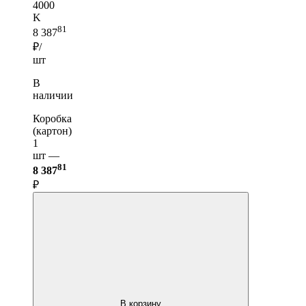
4000
K
81
8 387
₽/
шт
В
наличии
Коробка
(картон)
1
шт —
81
8 387
₽
В корзину