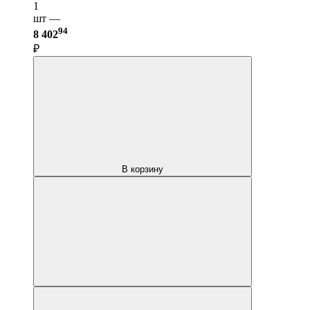
1
шт —
94
8 402
₽
В корзину