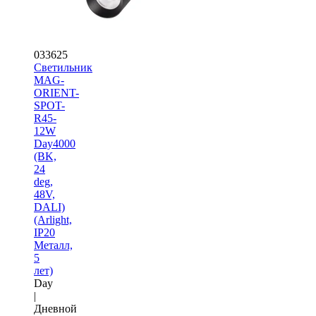
033625
Светильник
MAG-
ORIENT-
SPOT-
R45-
12W
Day4000
(BK,
24
deg,
48V,
DALI)
(Arlight,
IP20
Металл,
5
лет)
Day
|
Дневной