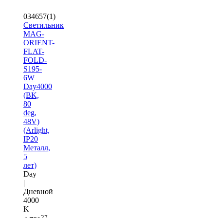
034657(1)
Светильник
MAG-
ORIENT-
FLAT-
FOLD-
S195-
6W
Day4000
(BK,
80
deg,
48V)
(Arlight,
IP20
Металл,
5
лет)
Day
|
Дневной
4000
K
27