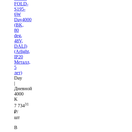
FOLD-
S195-
6W
Day4000
(BK,
80
deg,
48V,
DALI)
(Arlight,
IP20
Металл,
5
лет)
Day
|
Дневной
4000
K
31
7 734
₽/
шт
В