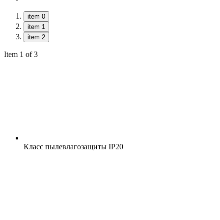
item 0
item 1
item 2
Item 1 of 3
Класс пылевлагозащиты
IP20