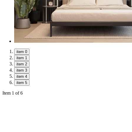
item 0
item 1
item 2
item 3
item 4
item 5
Item 1 of 6