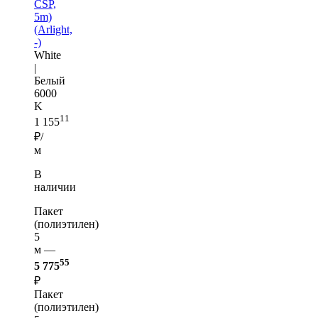
CSP,
5m)
(Arlight,
-)
White
|
Белый
6000
K
11
1 155
₽/
м
В
наличии
Пакет
(полиэтилен)
5
м —
55
5 775
₽
Пакет
(полиэтилен)