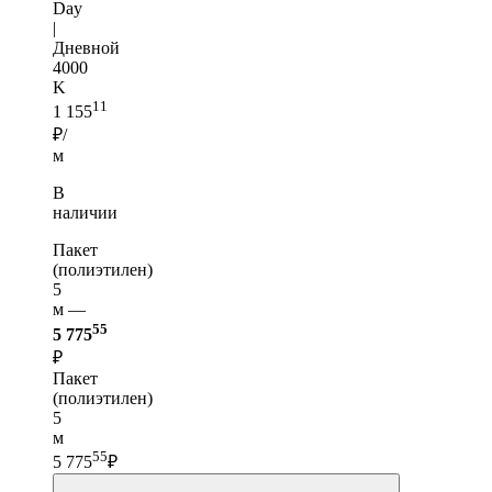
Day
|
Дневной
4000
K
11
1 155
₽/
м
В
наличии
Пакет
(полиэтилен)
5
м —
55
5 775
₽
Пакет
(полиэтилен)
5
м
55
5 775
₽