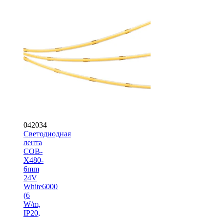
042034
Светодиодная
лента
COB-
X480-
6mm
24V
White6000
(6
W/m,
IP20,