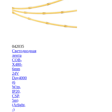
042035
Светодиодная
лента
COB-
X480-
6mm
24V
Day4000
(6
W/m,
IP20,
CSP,
5m)
(Arlight,
-)