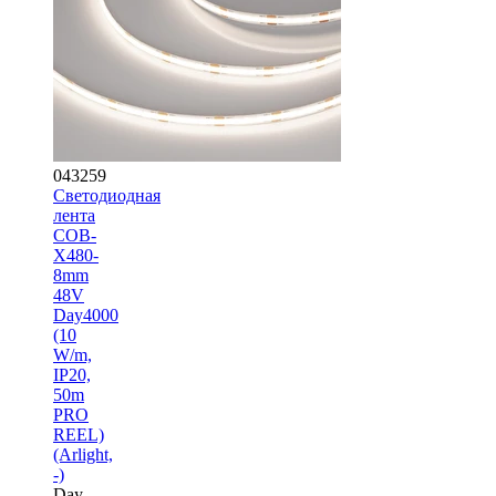
043259
Светодиодная
лента
COB-
X480-
8mm
48V
Day4000
(10
W/m,
IP20,
50m
PRO
REEL)
(Arlight,
-)
Day