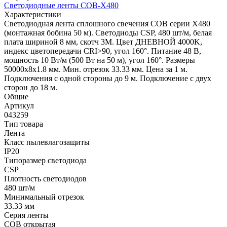
Светодиодные ленты COB-X480
Характеристики
Светодиодная лента сплошного свечения COB серии X480
(монтажная бобина 50 м). Светодиоды CSP, 480 шт/м, белая
плата шириной 8 мм, скотч 3M. Цвет ДНЕВНОЙ 4000K,
индекс цветопередачи CRI>90, угол 160°. Питание 48 В,
мощность 10 Вт/м (500 Вт на 50 м), угол 160°. Размеры
50000х8х1.8 мм. Мин. отрезок 33.33 мм. Цена за 1 м.
Подключения с одной стороны до 9 м. Подключение с двух
сторон до 18 м.
Общие
Артикул
043259
Тип товара
Лента
Класс пылевлагозащиты
IP20
Типоразмер светодиода
CSP
Плотность светодиодов
480 шт/м
Минимальный отрезок
33.33 мм
Серия ленты
COB открытая