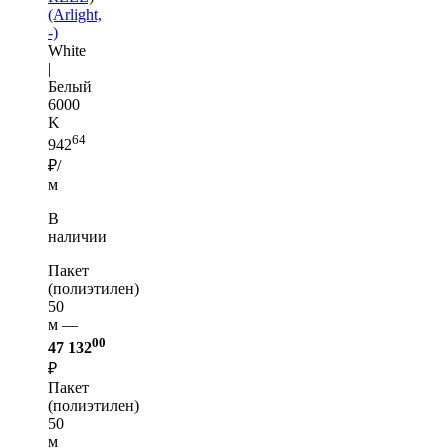
(Arlight,
-)
White
|
Белый
6000
K
64
942
₽/
м
В
наличии
Пакет
(полиэтилен)
50
м —
00
47 132
₽
Пакет
(полиэтилен)
50
м