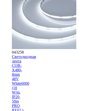
043258
Светодиодная
лента
COB-
X480-
8mm
48V
White6000
(10
W/m,
IP20,
50m
PRO
REEL)