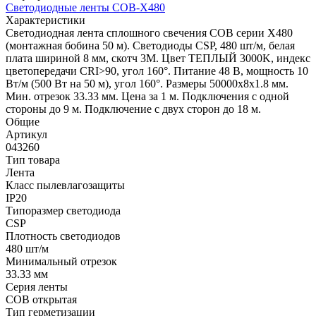
Светодиодные ленты COB-X480
Характеристики
Светодиодная лента сплошного свечения COB серии X480
(монтажная бобина 50 м). Светодиоды CSP, 480 шт/м, белая
плата шириной 8 мм, скотч 3M. Цвет ТЕПЛЫЙ 3000K, индекс
цветопередачи CRI>90, угол 160°. Питание 48 В, мощность 10
Вт/м (500 Вт на 50 м), угол 160°. Размеры 50000х8х1.8 мм.
Мин. отрезок 33.33 мм. Цена за 1 м. Подключения с одной
стороны до 9 м. Подключение с двух сторон до 18 м.
Общие
Артикул
043260
Тип товара
Лента
Класс пылевлагозащиты
IP20
Типоразмер светодиода
CSP
Плотность светодиодов
480 шт/м
Минимальный отрезок
33.33 мм
Серия ленты
COB открытая
Тип герметизации