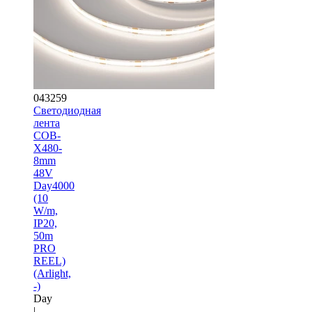
043259
Светодиодная
лента
COB-
X480-
8mm
48V
Day4000
(10
W/m,
IP20,
50m
PRO
REEL)
(Arlight,
-)
Day
|