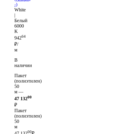
-)
White
|
Белый
6000
K
64
942
₽/
м
В
наличии
Пакет
(полиэтилен)
50
м —
00
47 132
₽
Пакет
(полиэтилен)
50
м
00
47 132
₽