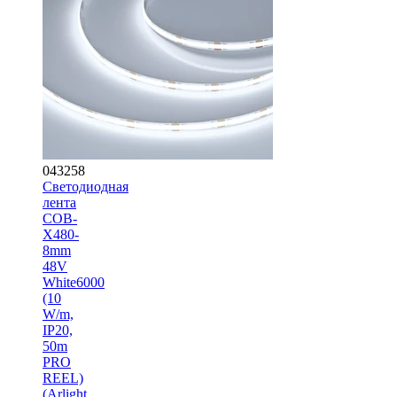
043258
Светодиодная
лента
COB-
X480-
8mm
48V
White6000
(10
W/m,
IP20,
50m
PRO
REEL)
(Arlight,