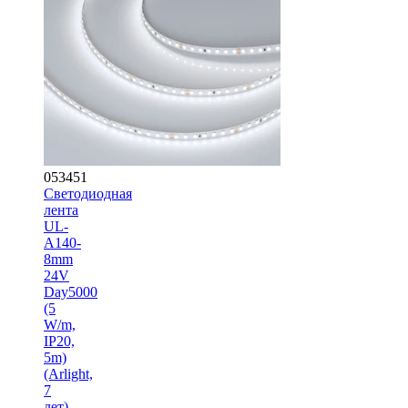
053451
Светодиодная
лента
UL-
A140-
8mm
24V
Day5000
(5
W/m,
IP20,
5m)
(Arlight,
7
лет)