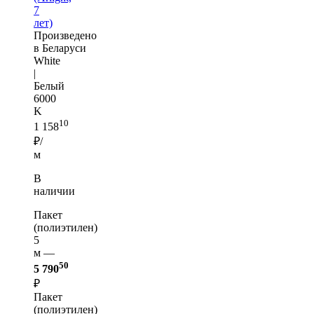
7
лет)
Произведено
в Беларуси
White
|
Белый
6000
K
10
1 158
₽/
м
В
наличии
Пакет
(полиэтилен)
5
м —
50
5 790
₽
Пакет
(полиэтилен)