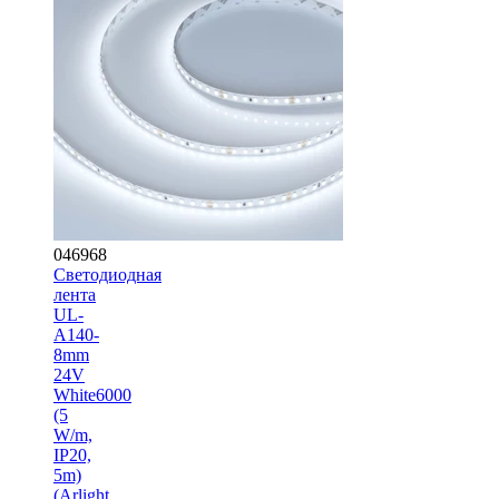
046968
Светодиодная
лента
UL-
A140-
8mm
24V
White6000
(5
W/m,
IP20,
5m)
(Arlight,