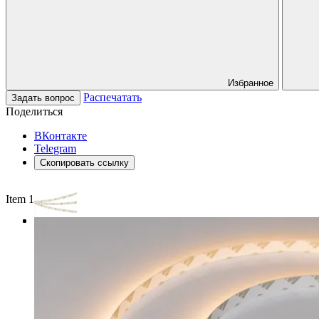
Избранное
Распечатать
Задать вопрос
Поделиться
ВКонтакте
Telegram
Скопировать ссылку
Item 1 of 3