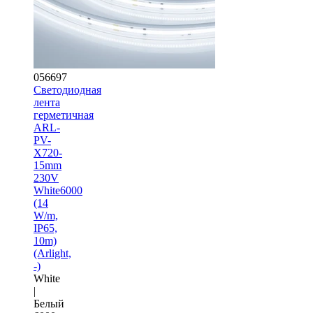
056697
Светодиодная
лента
герметичная
ARL-
PV-
X720-
15mm
230V
White6000
(14
W/m,
IP65,
10m)
(Arlight,
-)
White
|
Белый