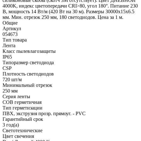
силиконовые скобы (скотч 3M отсутствует). Цвет ДНЕВНОЙ
4000K, индекс цветопередачи CRI>80, угол 180°. Питание 230
В, мощность 14 Вт/м (420 Вт на 30 м). Размеры 30000x15x6.5
мм. Мин. отрезок 250 мм, 180 светодиодов. Цена за 1 м.
Общие
Артикул
054673
Тип товара
Лента
Класс пылевлагозащиты
IP65
Типоразмер светодиода
CSP
Плотность светодиодов
720 шт/м
Минимальный отрезок
250 мм
Серия ленты
COB герметичная
Тип герметизации
ПВХ, экструзия прозр. прямоуг. - PVC
Гарантийный срок
3 год(а)
Светотехнические
Цвет свечения