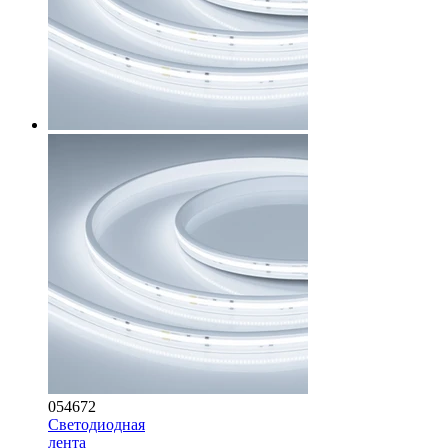
054672
Светодиодная
лента