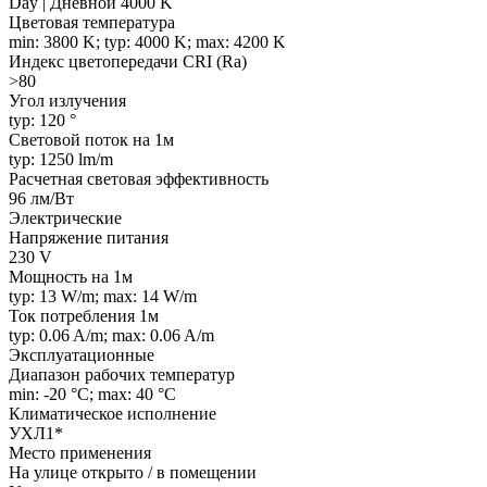
Day | Дневной 4000 K
Цветовая температура
min: 3800 K; typ: 4000 K; max: 4200 K
Индекс цветопередачи CRI (Ra)
>80
Угол излучения
typ: 120 °
Световой поток на 1м
typ: 1250 lm/m
Расчетная световая эффективность
96 лм/Вт
Электрические
Напряжение питания
230 V
Мощность на 1м
typ: 13 W/m; max: 14 W/m
Ток потребления 1м
typ: 0.06 A/m; max: 0.06 A/m
Эксплуатационные
Диапазон рабочих температур
min: -20 °C; max: 40 °C
Климатическое исполнение
УХЛ1*
Место применения
На улице открыто / в помещении