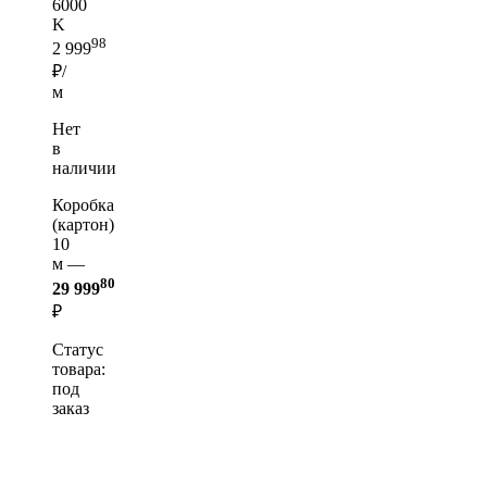
6000
K
98
2 999
₽/
м
Нет
в
наличии
Коробка
(картон)
10
м —
80
29 999
₽
Статус
товара:
под
заказ