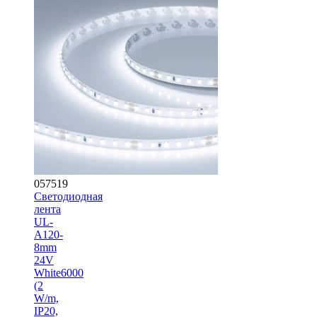
057519
Светодиодная
лента
UL-
A120-
8mm
24V
White6000
(2
W/m,
IP20,