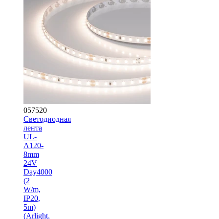
057520
Светодиодная
лента
UL-
A120-
8mm
24V
Day4000
(2
W/m,
IP20,
5m)
(Arlight,