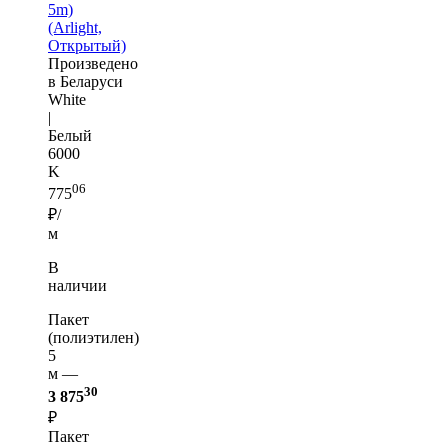
5m)
(Arlight,
Открытый)
Произведено
в Беларуси
White
|
Белый
6000
K
06
775
₽/
м
В
наличии
Пакет
(полиэтилен)
5
м —
30
3 875
₽
Пакет