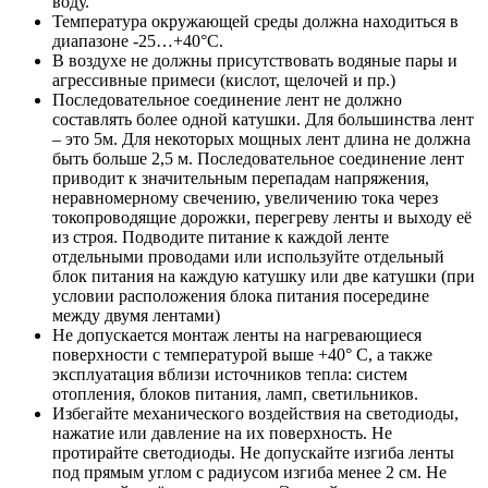
воду.
Температура окружающей среды должна находиться в
диапазоне -25…+40°С.
В воздухе не должны присутствовать водяные пары и
агрессивные примеси (кислот, щелочей и пр.)
Последовательное соединение лент не должно
составлять более одной катушки. Для большинства лент
– это 5м. Для некоторых мощных лент длина не должна
быть больше 2,5 м. Последовательное соединение лент
приводит к значительным перепадам напряжения,
неравномерному свечению, увеличению тока через
токопроводящие дорожки, перегреву ленты и выходу её
из строя. Подводите питание к каждой ленте
отдельными проводами или используйте отдельный
блок питания на каждую катушку или две катушки (при
условии расположения блока питания посередине
между двумя лентами)
Не допускается монтаж ленты на нагревающиеся
поверхности с температурой выше +40° C, а также
эксплуатация вблизи источников тепла: систем
отопления, блоков питания, ламп, светильников.
Избегайте механического воздействия на светодиоды,
нажатие или давление на их поверхность. Не
протирайте светодиоды. Не допускайте изгиба ленты
под прямым углом с радиусом изгиба менее 2 см. Не