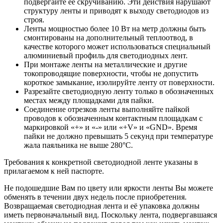
подвергайте её скручиванию. Эти действия нарушают
структуру ленты и приводят к выходу светодиодов из
строя.
Ленты мощностью более 10 Вт на метр должны быть
смонтированы на дополнительный теплоотвод, в
качестве которого может использоваться специальный
алюминиевый профиль для светодиодных лент.
При монтаже ленты на металлические и другие
токопроводящие поверхности, чтобы не допустить
короткое замыкание, изолируйте ленту от поверхности.
Разрезайте светодиодную ленту только в обозначенных
местах между площадками для пайки.
Соединение отрезков ленты выполняйте пайкой
проводов к обозначенным контактным площадкам с
маркировкой «+» и «-» или «+V» и «GND». Время
пайки не должно превышать 5 секунд при температуре
жала паяльника не выше 280°С.
Требования к конкретной светодиодной ленте указаны в
прилагаемом к ней паспорте.
Не подошедшие Вам по цвету или яркости ленты Вы можете
обменять в течении двух недель после приобретения.
Возвращаемая светодиодная лента и её упаковка должны
иметь первоначальный вид. Поскольку лента, подвергавшаяся