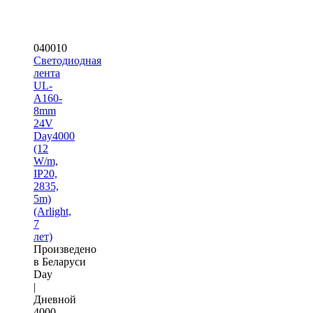
040010
Светодиодная
лента
UL-
A160-
8mm
24V
Day4000
(12
W/m,
IP20,
2835,
5m)
(Arlight,
7
лет)
Произведено
в Беларуси
Day
|
Дневной
4000