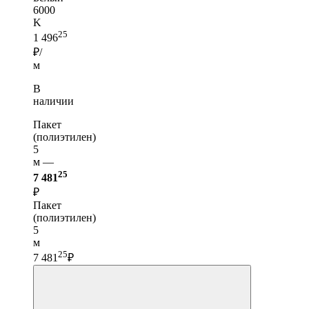
6000
K
25
1 496
₽/
м
В
наличии
Пакет
(полиэтилен)
5
м —
25
7 481
₽
Пакет
(полиэтилен)
5
м
25
7 481
₽