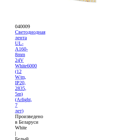
040009
Светодиодная
лента
UL-
A160-
8mm
24V
White6000
(12
W/m,
IP20,
2835,
5m)
(Arlight,
7
лет)
Произведено
в Беларуси
White
|
Белый