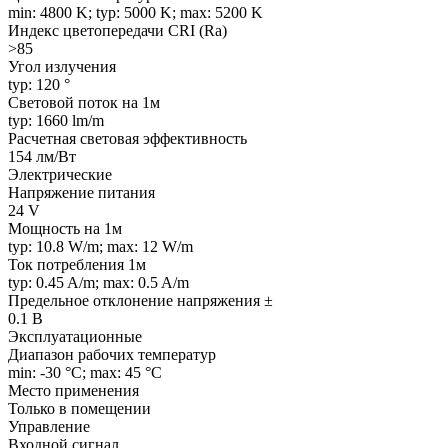
min: 4800 K; typ: 5000 K; max: 5200 K
Индекс цветопередачи CRI (Ra)
>85
Угол излучения
typ: 120 °
Световой поток на 1м
typ: 1660 lm/m
Расчетная световая эффективность
154 лм/Вт
Электрические
Напряжение питания
24 V
Мощность на 1м
typ: 10.8 W/m; max: 12 W/m
Ток потребления 1м
typ: 0.45 A/m; max: 0.5 A/m
Предельное отклонение напряжения ±
0.1 В
Эксплуатационные
Диапазон рабочих температур
min: -30 °C; max: 45 °C
Место применения
Только в помещении
Управление
Входной сигнал