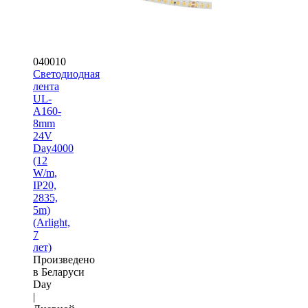
040010
Светодиодная
лента
UL-
A160-
8mm
24V
Day4000
(12
W/m,
IP20,
2835,
5m)
(Arlight,
7
лет)
Произведено
в Беларуси
Day
|