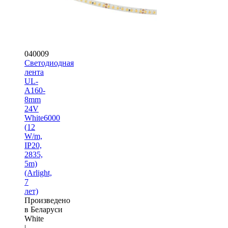
040009
Светодиодная
лента
UL-
A160-
8mm
24V
White6000
(12
W/m,
IP20,
2835,
5m)
(Arlight,
7
лет)
Произведено
в Беларуси
White
|