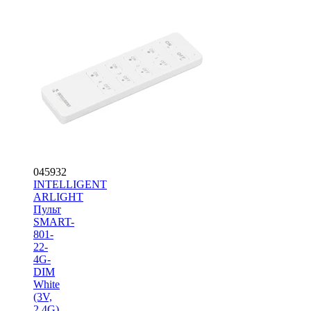
045932
INTELLIGENT
ARLIGHT
Пульт
SMART-
801-
22-
4G-
DIM
White
(3V,
2.4G)