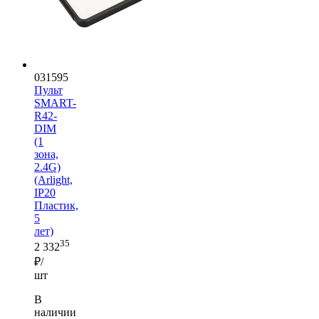
031595
Пульт
SMART-
R42-
DIM
(1
зона,
2.4G)
(Arlight,
IP20
Пластик,
5
лет)
35
2 332
₽/
шт
В
наличии