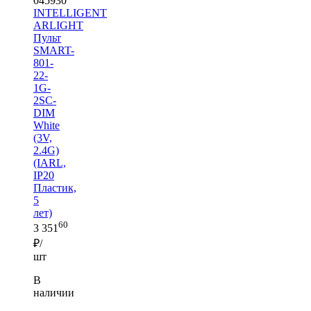
045930
INTELLIGENT
ARLIGHT
Пульт
SMART-
801-
22-
1G-
2SC-
DIM
White
(3V,
2.4G)
(IARL,
IP20
Пластик,
5
лет)
60
3 351
₽/
шт
В
наличии