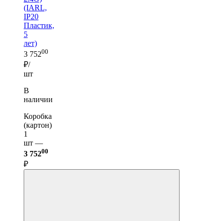
(IARL,
IP20
Пластик,
5
лет)
00
3 752
₽/
шт
В
наличии
Коробка
(картон)
1
шт —
00
3 752
₽