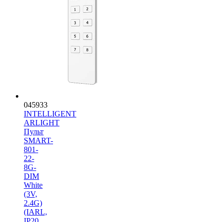
045933
INTELLIGENT
ARLIGHT
Пульт
SMART-
801-
22-
8G-
DIM
White
(3V,
2.4G)
(IARL,
IP20