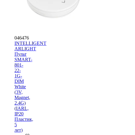
046476
INTELLIGENT
ARLIGHT
Пульт
SMART-
801-
22-
1G-
DIM
White
(3V,
Magnet,
2.4G)
(IARL,
IP20
Пластик,
5
лет)