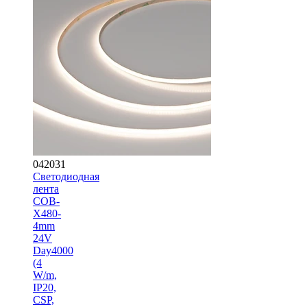
042031
Светодиодная
лента
COB-
X480-
4mm
24V
Day4000
(4
W/m,
IP20,
CSP,