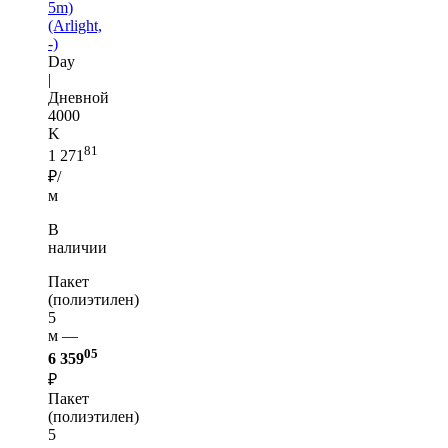
5m)
(Arlight,
-)
Day
|
Дневной
4000
K
81
1 271
₽/
м
В
наличии
Пакет
(полиэтилен)
5
м —
05
6 359
₽
Пакет
(полиэтилен)
5