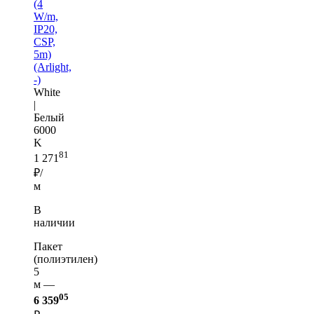
(4
W/m,
IP20,
CSP,
5m)
(Arlight,
-)
White
|
Белый
6000
K
81
1 271
₽/
м
В
наличии
Пакет
(полиэтилен)
5
м —
05
6 359