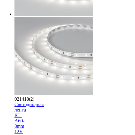
021418(2)
Светодиодная
лента
RT-
A60-
8mm
12V