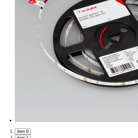
item 0
item 1