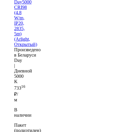
Day5000
CRI98
(4.8
W/m,
IP20,
2835,
5m)
(Arlight,
Открытый)
Произведено
в Беларуси
Day
|
Дневной
5000
K
16
733
₽/
м
В
наличии
Пакет
(полиэтилен)