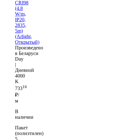
CRI98
(4.8
W/m,
IP20,
2835,
5m)
(Arlight,
Открытый)
Произведено
в Беларуси
Day
|
Дневной
4000
K
16
733
₽/
м
В
наличии
Пакет
(полиэтилен)
5