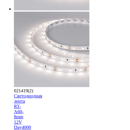
021419(2)
Светодиодная
лента
RT-
A60-
8mm
12V
Day4000