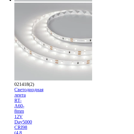
021418(2)
Светодиодная
лента
RT-
A60-
8mm
12V
Day5000
CRI98
(4.8