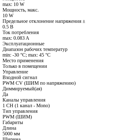
max: 10 W
Мощность, макс.
10 W
Предельное отклонение напряжения ±
0.5 В
Ток потребления
max: 0.083 A
Эксплуатационные
Диапазон рабочих температур
min: -30 °C; max: 45 °C
Место применения
Только в помещении
Управление
Входной сигнал
PWM СV (ШИМ по напряжению)
Диммируемый(ая)
Да
Каналы управления
1 CH (1 канал - Mono)
Тип управления
PWM (ШИМ)
Габариты
Длина
5000 мм
Ширина