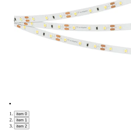
item 0
item 1
item 2