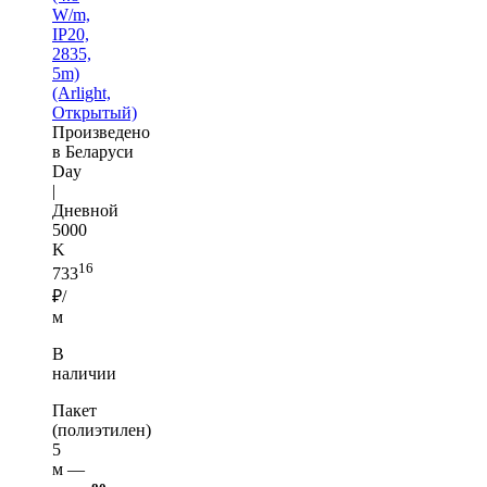
W/m,
IP20,
2835,
5m)
(Arlight,
Открытый)
Произведено
в Беларуси
Day
|
Дневной
5000
K
16
733
₽/
м
В
наличии
Пакет
(полиэтилен)
5
м —