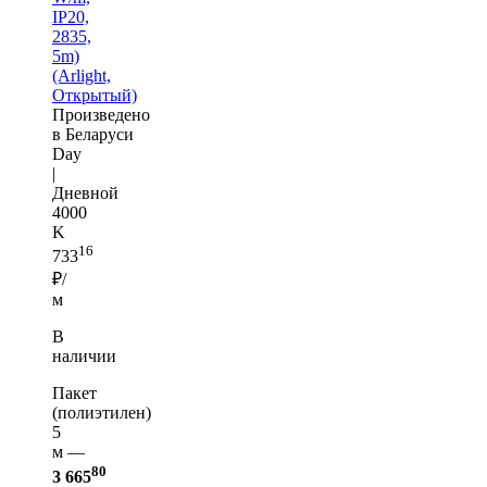
IP20,
2835,
5m)
(Arlight,
Открытый)
Произведено
в Беларуси
Day
|
Дневной
4000
K
16
733
₽/
м
В
наличии
Пакет
(полиэтилен)
5
м —
80
3 665