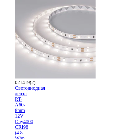
021419(2)
Светодиодная
лента
RT-
A60-
8mm
12V
Day4000
CRI98
(4.8
W/m,