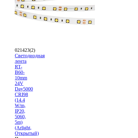
021423(2)
Светодиодная
лента
RT-
B60-
10mm
24V
Day5000
CRI98
(14.4
W/m,
IP20,
5060,
5m)
(Arlight,
Открытый)