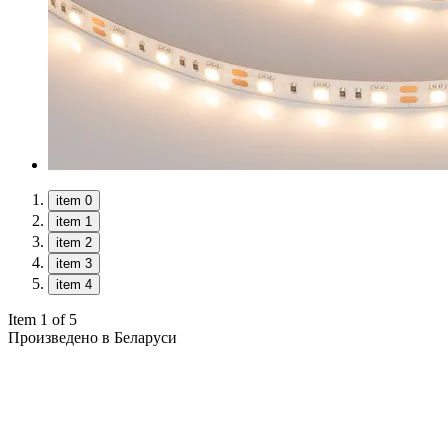
item 0
item 1
item 2
item 3
item 4
Item 1 of 5
Произведено в Беларуси