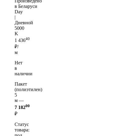
Произведено
в Беларуси
Day
|
Дневной
5000
K
40
1 436
₽/
м
Нет
в
наличии
Пакет
(полиэтилен)
5
м —
00
7 182
₽
Статус
товара:
под