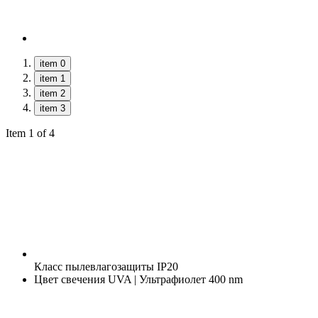
item 0
item 1
item 2
item 3
Item 1 of 4
Класс пылевлагозащиты
IP20
Цвет свечения
UVA | Ультрафиолет 400 nm