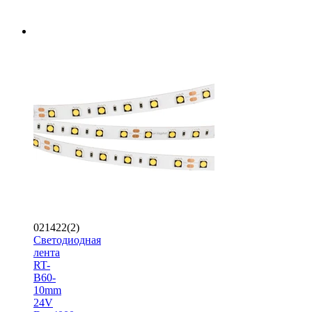
021422(2)
Светодиодная
лента
RT-
B60-
10mm
24V