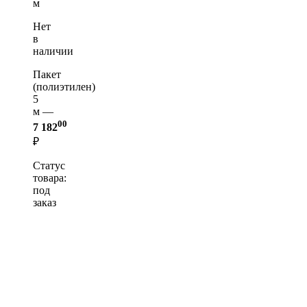
м
Нет
в
наличии
Пакет
(полиэтилен)
5
м —
00
7 182
₽
Статус
товара:
под
заказ