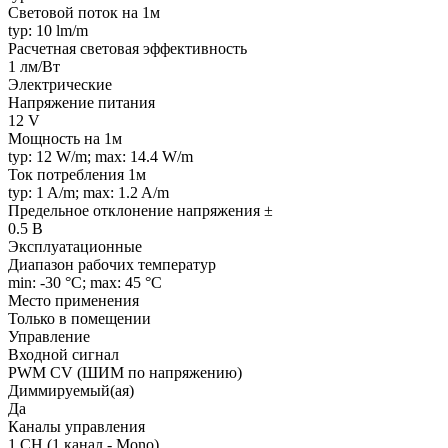
Световой поток на 1м
typ: 10 lm/m
Расчетная световая эффективность
1 лм/Вт
Электрические
Напряжение питания
12 V
Мощность на 1м
typ: 12 W/m; max: 14.4 W/m
Ток потребления 1м
typ: 1 A/m; max: 1.2 A/m
Предельное отклонение напряжения ±
0.5 В
Эксплуатационные
Диапазон рабочих температур
min: -30 °C; max: 45 °C
Место применения
Только в помещении
Управление
Входной сигнал
PWM СV (ШИМ по напряжению)
Диммируемый(ая)
Да
Каналы управления
1 CH (1 канал - Mono)