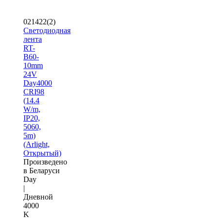
021422(2)
Светодиодная
лента
RT-
B60-
10mm
24V
Day4000
CRI98
(14.4
W/m,
IP20,
5060,
5m)
(Arlight,
Открытый)
Произведено
в Беларуси
Day
|
Дневной
4000
K