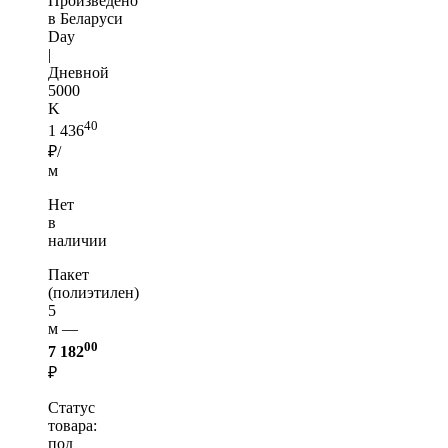
Произведено
в Беларуси
Day
|
Дневной
5000
K
40
1 436
₽/
м
Нет
в
наличии
Пакет
(полиэтилен)
5
м —
00
7 182
₽
Статус
товара:
под