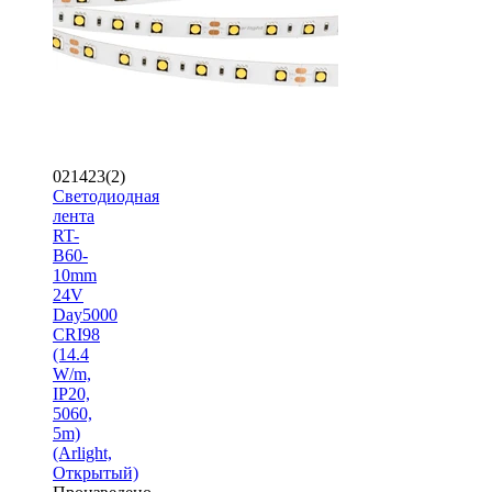
021423(2)
Светодиодная
лента
RT-
B60-
10mm
24V
Day5000
CRI98
(14.4
W/m,
IP20,
5060,
5m)
(Arlight,
Открытый)