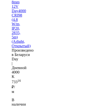
8mm
12V
Day4000
CRI98
(4.8
W/m,
IP20,
2835,
5m)
(Arlight,
Открытый)
Произведено
в Беларуси
Day
|
Дневной
4000
K
16
733
₽/
м
В
наличии