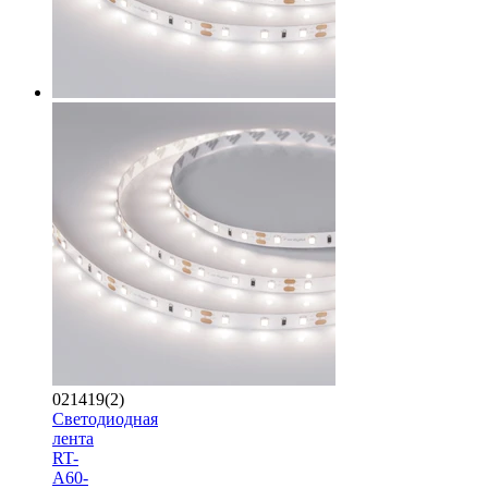
021419(2)
Светодиодная
лента
RT-
A60-