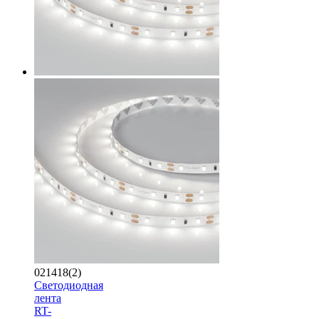
021418(2)
Светодиодная
лента
RT-