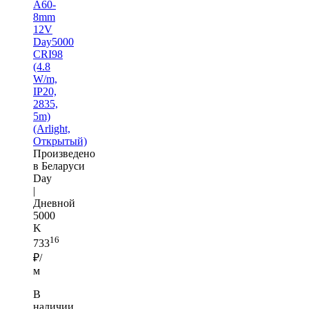
A60-
8mm
12V
Day5000
CRI98
(4.8
W/m,
IP20,
2835,
5m)
(Arlight,
Открытый)
Произведено
в Беларуси
Day
|
Дневной
5000
K
16
733
₽/
м
В
наличии