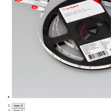
item 0
item 1