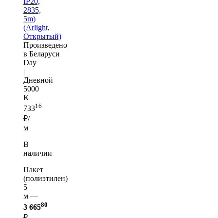
IP20,
2835,
5m)
(Arlight,
Открытый)
Произведено
в Беларуси
Day
|
Дневной
5000
K
16
733
₽/
м
В
наличии
Пакет
(полиэтилен)
5
м —
80
3 665
₽