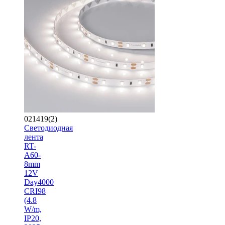
021419(2)
Светодиодная
лента
RT-
A60-
8mm
12V
Day4000
CRI98
(4.8
W/m,
IP20,