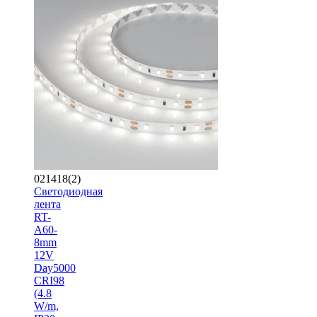
021418(2)
Светодиодная
лента
RT-
A60-
8mm
12V
Day5000
CRI98
(4.8
W/m,