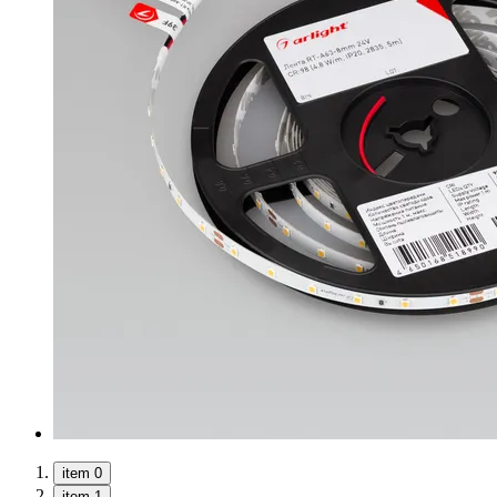
item 0
item 1