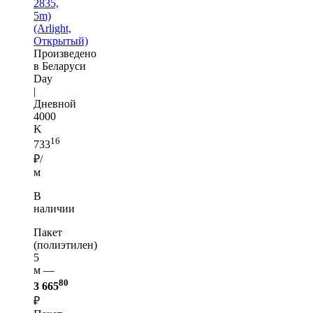
2835,
5m)
(Arlight,
Открытый)
Произведено
в Беларуси
Day
|
Дневной
4000
K
16
733
₽/
м
В
наличии
Пакет
(полиэтилен)
5
м —
80
3 665
₽