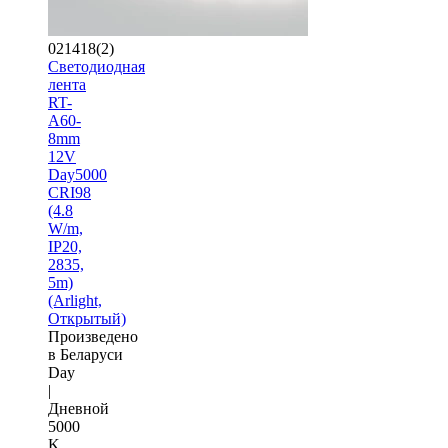
021418(2)
Светодиодная
лента
RT-
A60-
8mm
12V
Day5000
CRI98
(4.8
W/m,
IP20,
2835,
5m)
(Arlight,
Открытый)
Произведено
в Беларуси
Day
|
Дневной
5000
K