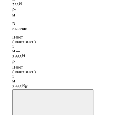
16
733
₽/
м
В
наличии
Пакет
(полиэтилен)
5
м —
80
3 665
₽
Пакет
(полиэтилен)
5
м
80
3 665
₽