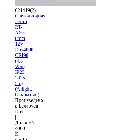
021419(2)
Светодиодная
лента
RT-
A60-
8mm
12V
Day4000
CRI98
(4.8
W/m,
IP20,
2835,
5m)
(Arlight,
Открытый)
Произведено
в Беларуси
Day
|
Дневной
4000
K
16