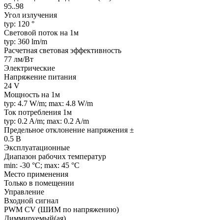
95..98
Угол излучения
typ: 120 °
Световой поток на 1м
typ: 360 lm/m
Расчетная световая эффективность
77 лм/Вт
Электрические
Напряжение питания
24 V
Мощность на 1м
typ: 4.7 W/m; max: 4.8 W/m
Ток потребления 1м
typ: 0.2 A/m; max: 0.2 A/m
Предельное отклонение напряжения ±
0.5 В
Эксплуатационные
Диапазон рабочих температур
min: -30 °C; max: 45 °C
Место применения
Только в помещении
Управление
Входной сигнал
PWM СV (ШИМ по напряжению)
Диммируемый(ая)