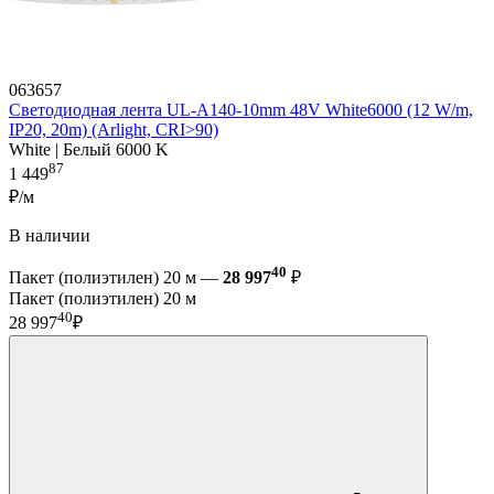
063657
Светодиодная лента UL-A140-10mm 48V White6000 (12 W/m,
IP20, 20m) (Arlight, CRI>90)
White | Белый 6000 K
87
1 449
₽/м
В наличии
40
Пакет (полиэтилен) 20 м —
28 997
₽
Пакет (полиэтилен) 20 м
40
28 997
₽