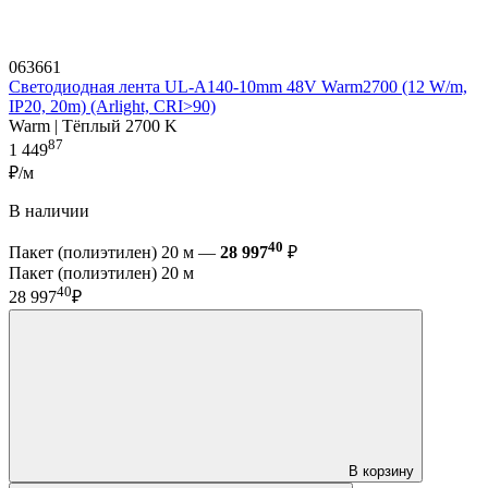
063661
Светодиодная лента UL-A140-10mm 48V Warm2700 (12 W/m,
IP20, 20m) (Arlight, CRI>90)
Warm | Тёплый 2700 K
87
1 449
₽/м
В наличии
40
Пакет (полиэтилен) 20 м —
28 997
₽
Пакет (полиэтилен) 20 м
40
28 997
₽
В корзину