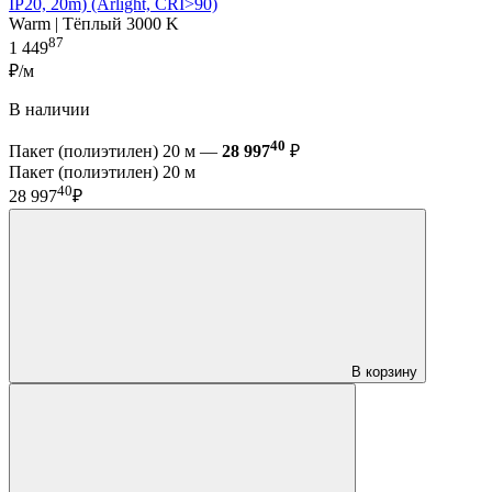
IP20, 20m) (Arlight, CRI>90)
Warm | Тёплый 3000 K
87
1 449
₽/м
В наличии
40
Пакет (полиэтилен) 20 м —
28 997
₽
Пакет (полиэтилен) 20 м
40
28 997
₽
В корзину