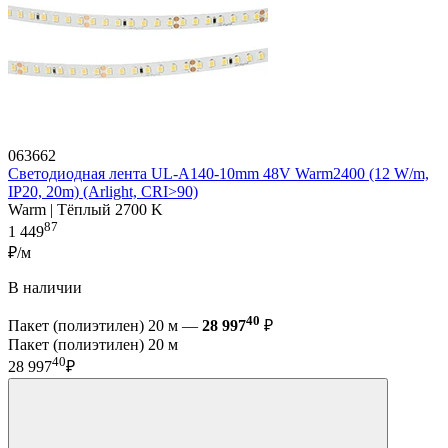
063662
Светодиодная лента UL-A140-10mm 48V Warm2400 (12 W/m,
IP20, 20m) (Arlight, CRI>90)
Warm | Тёплый 2700 K
87
1 449
₽/м
В наличии
40
Пакет (полиэтилен) 20 м —
28 997
₽
Пакет (полиэтилен) 20 м
40
28 997
₽