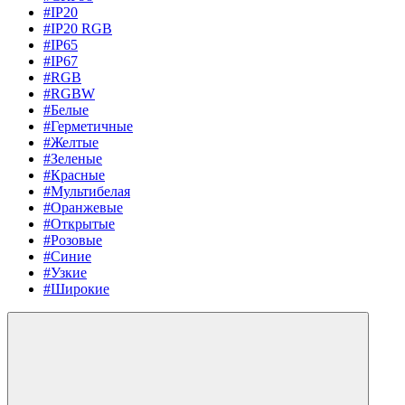
#IP20
#IP20 RGB
#IP65
#IP67
#RGB
#RGBW
#Белые
#Герметичные
#Желтые
#Зеленые
#Красные
#Мультибелая
#Оранжевые
#Открытые
#Розовые
#Синие
#Узкие
#Широкие