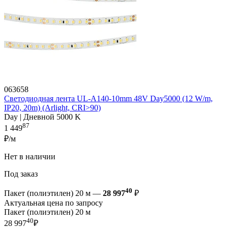
063658
Светодиодная лента UL-A140-10mm 48V Day5000 (12 W/m,
IP20, 20m) (Arlight, CRI>90)
Day | Дневной 5000 K
87
1 449
₽/м
Нет в наличии
Под заказ
40
Пакет (полиэтилен) 20 м —
28 997
₽
Актуальная цена по запросу
Пакет (полиэтилен) 20 м
40
28 997
₽