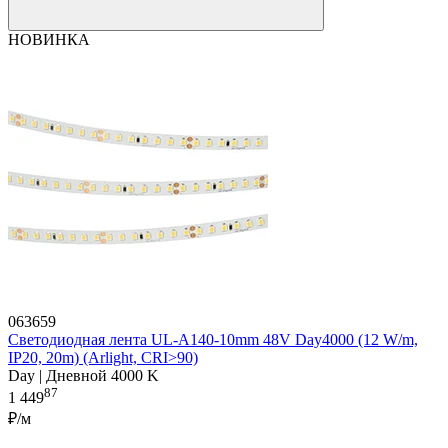
НОВИНКА
063659
Светодиодная лента UL-A140-10mm 48V Day4000 (12 W/m,
IP20, 20m) (Arlight, CRI>90)
Day | Дневной 4000 K
87
1 449
₽/м