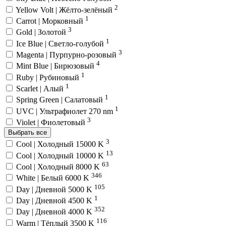
2
Yellow Volt | Жёлто-зелёный
1
Carrot | Морковный
3
Gold | Золотой
1
Ice Blue | Светло-голубой
3
Magenta | Пурпурно-розовый
4
Mint Blue | Бирюзовый
1
Ruby | Рубиновый
1
Scarlet | Алый
1
Spring Green | Салатовый
1
UVC | Ультрафиолет 270 nm
3
Violet | Фиолетовый
Выбрать все
3
Cool | Холодный 15000 K
13
Cool | Холодный 10000 K
63
Cool | Холодный 8000 K
346
White | Белый 6000 K
105
Day | Дневной 5000 K
1
Day | Дневной 4500 K
352
Day | Дневной 4000 K
116
Warm | Тёплый 3500 K