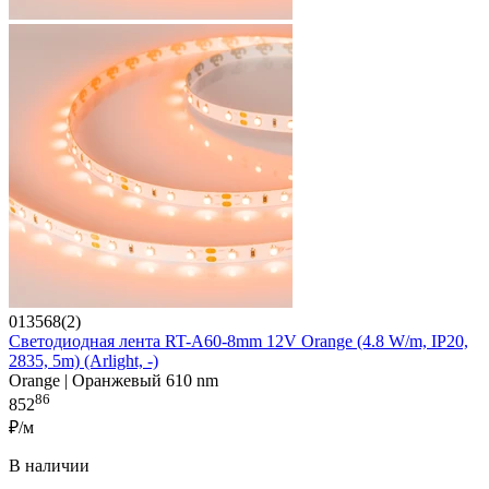
013568(2)
Светодиодная лента RT-A60-8mm 12V Orange (4.8 W/m, IP20,
2835, 5m) (Arlight, -)
Orange | Оранжевый 610 nm
86
852
₽/м
В наличии