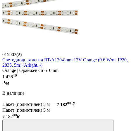
015902(2)
Светодиодная лента RT-A120-8mm 12V Orange (9.6 W/m, IP20,
2835, 5m) (Arlight, -)
Orange | Оранжевый 610 nm
40
1 436
₽/м
В наличии
00
Пакет (полиэтилен) 5 м —
7 182
₽
Пакет (полиэтилен) 5 м
00
7 182
₽