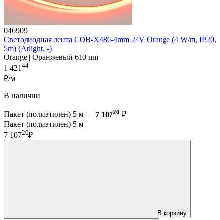
046909
Светодиодная лента COB-X480-4mm 24V Orange (4 W/m, IP20,
5m) (Arlight, -)
Orange | Оранжевый 610 nm
44
1 421
₽/м
В наличии
20
Пакет (полиэтилен) 5 м —
7 107
₽
Пакет (полиэтилен) 5 м
20
7 107
₽
В корзину