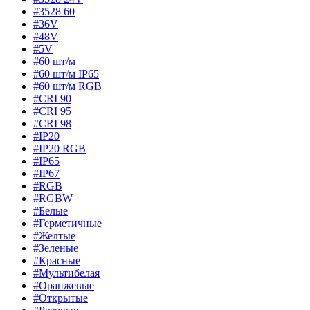
#3528 60
#36V
#48V
#5V
#60 шт/м
#60 шт/м IP65
#60 шт/м RGB
#CRI 90
#CRI 95
#CRI 98
#IP20
#IP20 RGB
#IP65
#IP67
#RGB
#RGBW
#Белые
#Герметичные
#Желтые
#Зеленые
#Красные
#Мультибелая
#Оранжевые
#Открытые