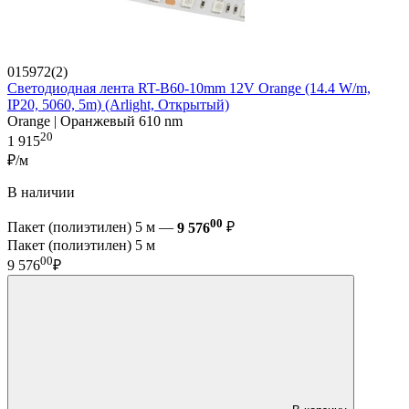
015972(2)
Светодиодная лента RT-B60-10mm 12V Orange (14.4 W/m,
IP20, 5060, 5m) (Arlight, Открытый)
Orange | Оранжевый 610 nm
20
1 915
₽/м
В наличии
00
Пакет (полиэтилен) 5 м —
9 576
₽
Пакет (полиэтилен) 5 м
00
9 576
₽