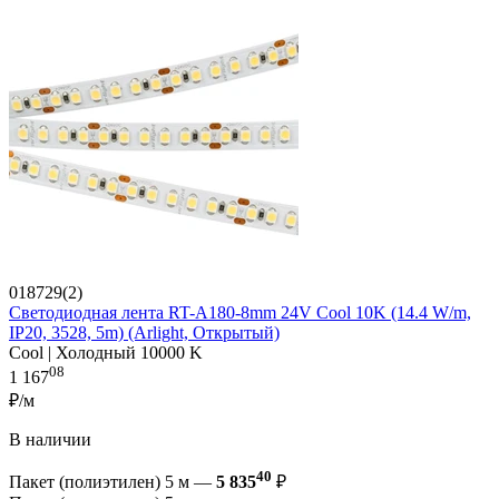
018729(2)
Светодиодная лента RT-A180-8mm 24V Cool 10K (14.4 W/m,
IP20, 3528, 5m) (Arlight, Открытый)
Cool | Холодный 10000 K
08
1 167
₽/м
В наличии
40
Пакет (полиэтилен) 5 м —
5 835
₽