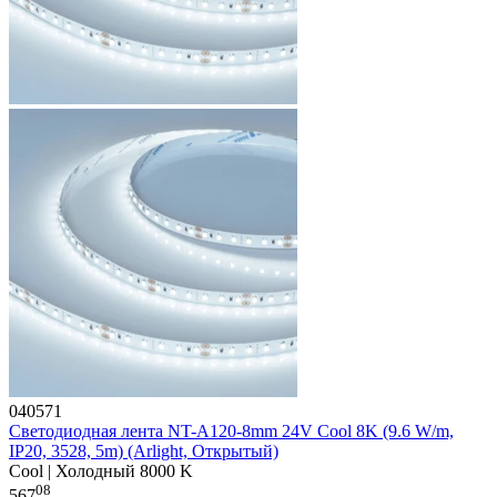
040571
Светодиодная лента NT-A120-8mm 24V Cool 8K (9.6 W/m,
IP20, 3528, 5m) (Arlight, Открытый)
Cool | Холодный 8000 K
08
567