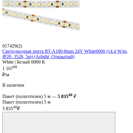
017429(2)
Светодиодная лента RT-A180-8mm 24V White6000 (14.4 W/m,
IP20, 3528, 5m) (Arlight, Открытый)
White | Белый 6000 K
08
1 167
₽/м
В наличии
40
Пакет (полиэтилен) 5 м —
5 835
₽
Пакет (полиэтилен) 5 м
40
5 835
₽