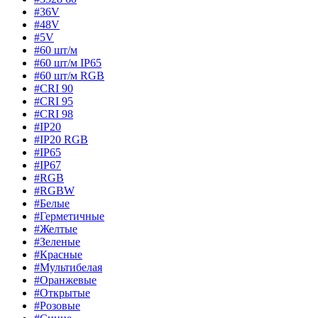
#36V
#48V
#5V
#60 шт/м
#60 шт/м IP65
#60 шт/м RGB
#CRI 90
#CRI 95
#CRI 98
#IP20
#IP20 RGB
#IP65
#IP67
#RGB
#RGBW
#Белые
#Герметичные
#Желтые
#Зеленые
#Красные
#Мультибелая
#Оранжевые
#Открытые
#Розовые